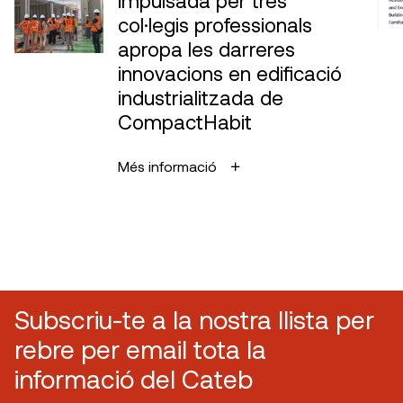
col·legis professionals
apropa les darreres
innovacions en edificació
industrialitzada de
CompactHabit
Més informació
Subscriu-te a la nostra llista per
rebre per email tota la
informació del Cateb