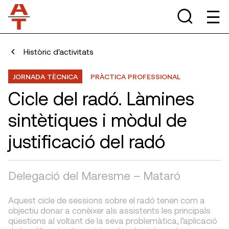
Històric d'activitats
JORNADA TÈCNICA
PRÀCTICA PROFESSIONAL
Cicle del radó. Làmines
sintètiques i mòdul de
justificació del radó
Delegació del Maresme – Mataró
Aquest cicle de sessions sobre el radó tenen com a
objectiu donar a conèixer als assistents les principals
qüestions al voltant de la seva problemàtica, l’aplicació