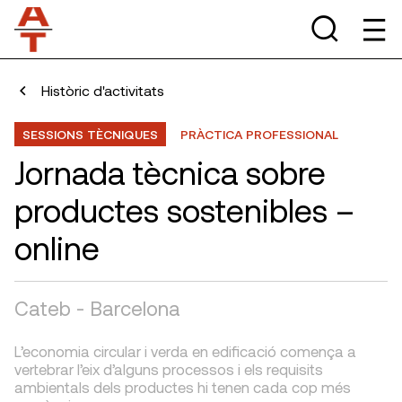
Històric d'activitats
SESSIONS TÈCNIQUES
PRÀCTICA PROFESSIONAL
Jornada tècnica sobre
productes sostenibles –
online
Cateb - Barcelona
L’economia circular i verda en edificació comença a
vertebrar l’eix d’alguns processos i els requisits
ambientals dels productes hi tenen cada cop més