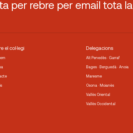
sta per rebre per email tota la
e el col·legi
Delegacions
fem
Alt Penedès · Garraf
sa
Bages · Berguedà · Anoia
acte
Maresme
is
Osona · Moianès
Vallès Oriental
Vallès Occidental