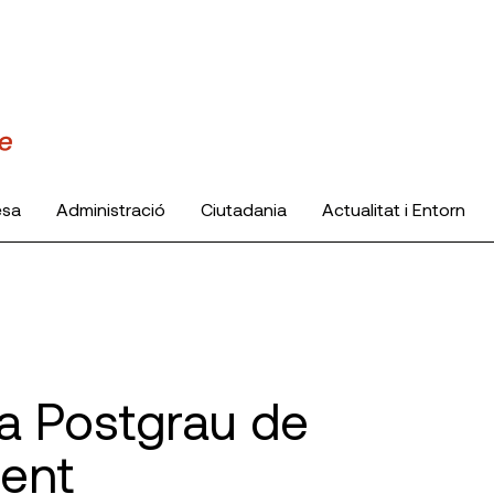
esa
Administració
Ciutadania
Actualitat i Entorn
va Postgrau de
ment