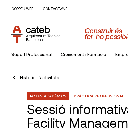
CORREU WEB
CONTACTA’NS
Suport Professional
Creixement i Formació
Empr
El Col·legi
Històric d'activitats
ACTES ACADÈMICS
PRÀCTICA PROFESSIONAL
Sessió informati
Facility Manage