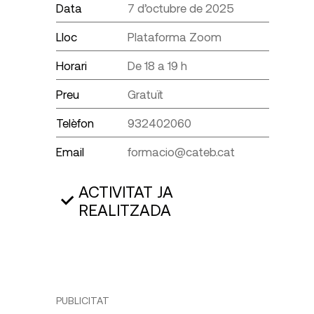
Data
7 d’octubre de 2025
Lloc
Plataforma Zoom
Horari
De 18 a 19 h
Preu
Gratuït
Telèfon
932402060
Email
formacio@cateb.cat
ACTIVITAT JA
REALITZADA
PUBLICITAT