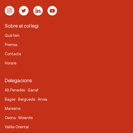
Sobre el col·legi
Què fem
Premsa
Contacte
Horaris
Delegacions
Alt Penedès · Garraf
Bages · Berguedà · Anoia
Maresme
Osona · Moianès
Vallès Oriental