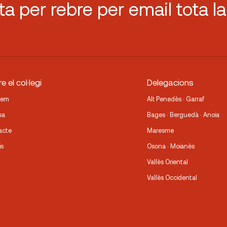
sta per rebre per email tota la
e el col·legi
Delegacions
fem
Alt Penedès · Garraf
sa
Bages · Berguedà · Anoia
acte
Maresme
is
Osona · Moianès
Vallès Oriental
Vallès Occidental