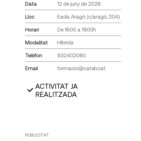
Data
12 de juny de 2026
Lloc
Eada Aragó (c/aragó, 204)
Horari
De 16.00 a 19.00h
Modalitat
Híbrida
Telèfon
932402060
Email
formacio@cateb.cat
ACTIVITAT JA
REALITZADA
PUBLICITAT