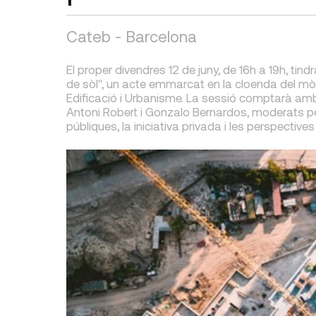
Cateb - Barcelona
El proper divendres 12 de juny, de 16h a 19h, tin
de sòl", un acte emmarcat en la cloenda del m
Edificació i Urbanisme. La sessió comptarà amb 
Antoni Robert i Gonzalo Bernardos, moderats per
públiques, la iniciativa privada i les perspecti