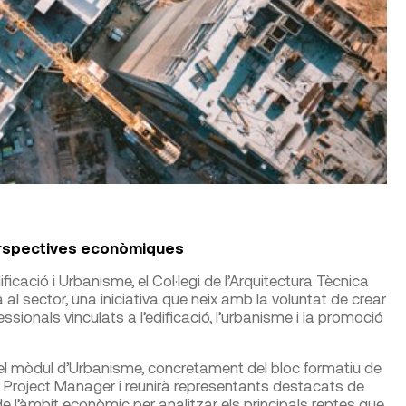
erspectives econòmiques
icació i Urbanisme, el Col·legi de l’Arquitectura Tècnica
l sector, una iniciativa que neix amb la voluntat de crear
ssionals vinculats a l’edificació, l’urbanisme i la promoció
l mòdul d’Urbanisme, concretament del bloc formatiu de
er Project Manager i reunirà representants destacats de
i de l’àmbit econòmic per analitzar els principals reptes que