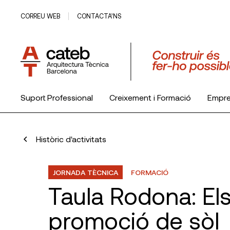
CORREU WEB
CONTACTA’NS
Suport Professional
Creixement i Formació
Empr
El Col·legi
Històric d'activitats
JORNADA TÈCNICA
FORMACIÓ
Taula Rodona: Els
promoció de sòl