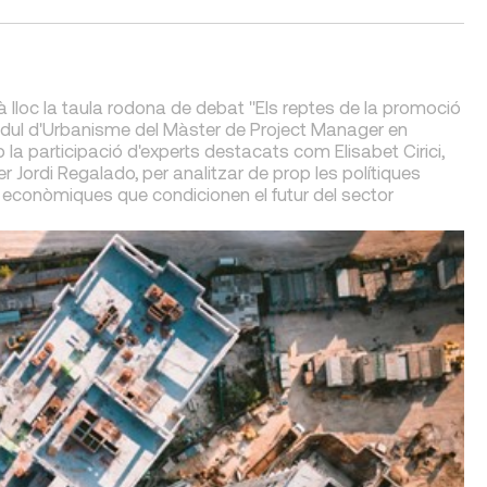
drà lloc la taula rodona de debat "Els reptes de la promoció
òdul d'Urbanisme del Màster de Project Manager en
la participació d'experts destacats com Elisabet Cirici,
 Jordi Regalado, per analitzar de prop les polítiques
ves econòmiques que condicionen el futur del sector