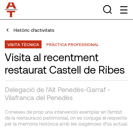
Històric d'activitats
VISITA TÈCNICA
PRÀCTICA PROFESSIONAL
Visita al recentment
restaurat Castell de Ribes
Delegació de l'Alt Penedès-Garraf -
Vilafranca del Penedès
Coneixeu de prop una intervenció exemplar en l’àmbit
de la restauració patrimonial, on es conjuga el respecte
per la memòria històrica amb les exigències d’ús actual.