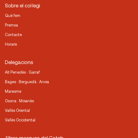
Sobre el col·legi
Què fem
Premsa
Contacte
Horaris
Delegacions
Alt Penedès · Garraf
Bages · Berguedà · Anoia
Maresme
Osona · Moianès
Vallès Oriental
Vallès Occidental
Altres marques del Cateb