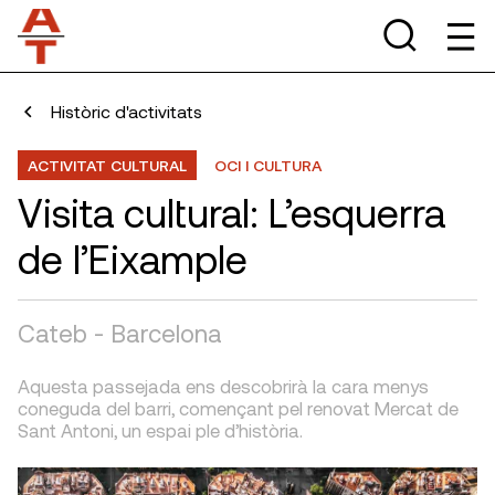
Històric d'activitats
ACTIVITAT CULTURAL
OCI I CULTURA
Visita cultural: L’esquerra
de l’Eixample
Cateb - Barcelona
Aquesta passejada ens descobrirà la cara menys
coneguda del barri, començant pel renovat Mercat de
Sant Antoni, un espai ple d’història.