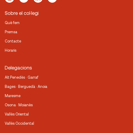
Sobre el col·legi
Què fem
Premsa
Contacte
Horaris
Delegacions
Alt Penedès · Garraf
Bages · Berguedà · Anoia
Maresme
Osona · Moianès
Vallès Oriental
Vallès Occidental