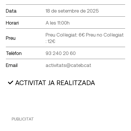
Data
18 de setembre de 2025
Horari
A les 11:00h
Preu Col·legiat: 6€ Preu no Col·legiat
Preu
: 12€
Telèfon
93 240 20 60
Email
activitats@cateb.cat
ACTIVITAT JA REALITZADA
PUBLICITAT