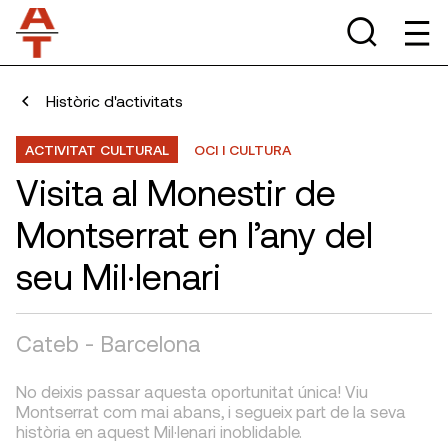
Històric d'activitats
ACTIVITAT CULTURAL
OCI I CULTURA
Visita al Monestir de
Montserrat en l’any del
seu Mil·lenari
Cateb - Barcelona
No deixis passar aquesta oportunitat única! Viu
Montserrat com mai abans, i segueix part de la seva
història en aquest Mil·lenari inoblidable.