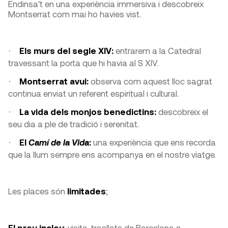
Endinsa't en una experiència immersiva i descobreix
Montserrat com mai ho havies vist.
Els murs del segle XIV:
entrarem a la Catedral
·
travessant la porta que hi havia al S XIV.
Montserrat avui:
observa com aquest lloc sagrat
·
continua enviat un referent espiritual i cultural.
La vida dels monjos benedictins:
descobreix el
·
seu dia a ple de tradició i serenitat.
El
Camí de la Vida
:
una experiència que ens recorda
·
que la llum sempre ens acompanya en el nostre viatge.
Les places són
limitades
;
El preu inclou
: visita, trasllats de Barcelona a