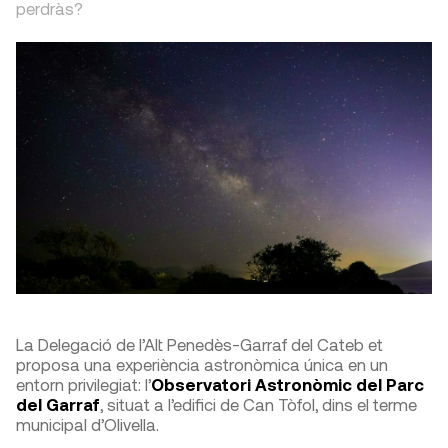
perdràs?
La Delegació de l’Alt Penedès-Garraf del Cateb et
proposa una experiència astronòmica única en un
entorn privilegiat: l’
Observatori Astronòmic del Parc
del Garraf
, situat a l’edifici de Can Tòfol, dins el terme
municipal d’Olivella.