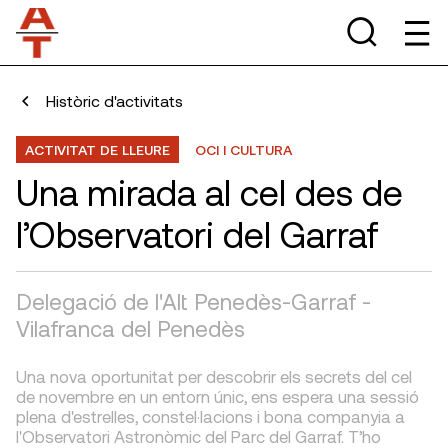
Històric d'activitats
ACTIVITAT DE LLEURE
OCI I CULTURA
Una mirada al cel des de
l’Observatori del Garraf
Delegació de l'Alt Penedès-Garraf -
Vilafranca del Penedès
Una nova oportunitat per descobrir els secrets del cel
de novembre en un entorn únic, ens espera una sessió
plena d'estrelles, constel·lacions i bona companyia a
l'Observatori Astronòmic del Parc del Garraf. T’ho