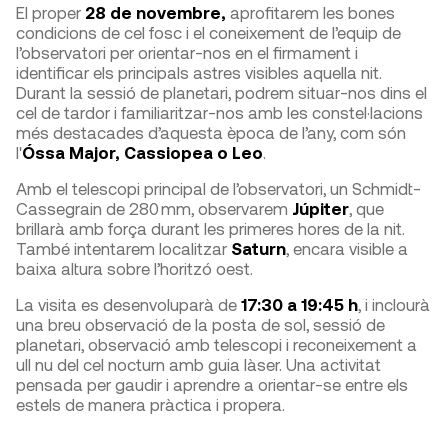
El proper
28 de novembre,
aprofitarem les bones
condicions de cel fosc i el coneixement de l’equip de
l’observatori per orientar-nos en el firmament i
identificar els principals astres visibles aquella nit.
Durant la sessió de planetari, podrem situar-nos dins el
cel de tardor i familiaritzar-nos amb les constel·lacions
més destacades d’aquesta època de l’any, com són
l'
Óssa Major, Cassiopea o Leo
.
Amb el telescopi principal de l’observatori, un Schmidt-
Cassegrain de 280 mm, observarem
Júpiter
, que
brillarà amb força durant les primeres hores de la nit.
També intentarem localitzar
Saturn
, encara visible a
baixa altura sobre l’horitzó oest.
La visita es desenvoluparà de
17:30 a 19:45 h
, i inclourà
una breu observació de la posta de sol, sessió de
planetari, observació amb telescopi i reconeixement a
ull nu del cel nocturn amb guia làser. Una activitat
pensada per gaudir i aprendre a orientar-se entre els
estels de manera pràctica i propera.