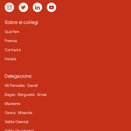
Sobre el col·legi
Què fem
Premsa
Contacte
Horaris
Delegacions
Alt Penedès · Garraf
Bages · Berguedà · Anoia
Maresme
Osona · Moianès
Vallès Oriental
Vallès Occidental