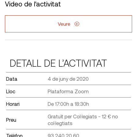
Video de l'activitat
Veure
DETALL DE L’ACTIVITAT
Data
4 de juny de 2020
Lloc
Plataforma Zoom
Horari
De 17:00h a 18:30h
Gratuït per Col·legiats - 12 € no
Preu
col·legtiats
Telèfon
93 240 20 60