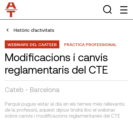
Històric d'activitats
WEBINARS DEL CAATEEB
PRÀCTICA PROFESSIONAL
Modificacions i canvis
reglamentaris del CTE
Cateb - Barcelona
Perquè puguis estar al dia en els temes més rellevants
de la professió, aquest dijous tindrà lloc el webinar
sobre canvis i modificacions reglamentaries del CTE