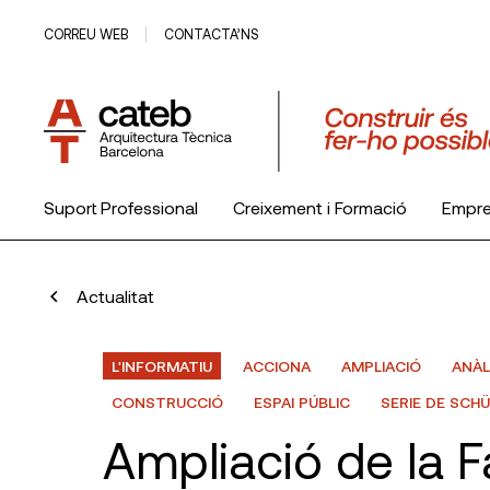
CORREU WEB
CONTACTA’NS
Suport Professional
Creixement i Formació
Empr
El Col·legi
Actualitat
L'INFORMATIU
ACCIONA
AMPLIACIÓ
ANÀL
CONSTRUCCIÓ
ESPAI PÚBLIC
SERIE DE SCH
Ampliació de la F