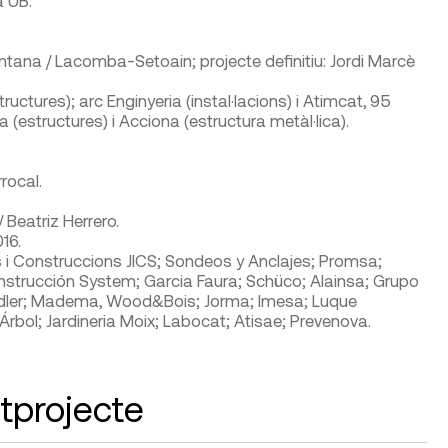
ntana / Lacomba-Setoain; projecte definitiu: Jordi Marcè
uctures); arc Enginyeria (instal·lacions) i Atimcat, 95
a (estructures) i Acciona (estructura metàl·lica).
rocal.
 Beatriz Herrero.
16.
i Construccions JICS; Sondeos y Anclajes; Promsa;
nstrucción System; Garcia Faura; Schüco; Alainsa; Grupo
hindler; Madema, Wood&Bois; Jorma; Imesa; Luque
Árbol; Jardineria Moix; Labocat; Atisae; Prevenova.
tprojecte