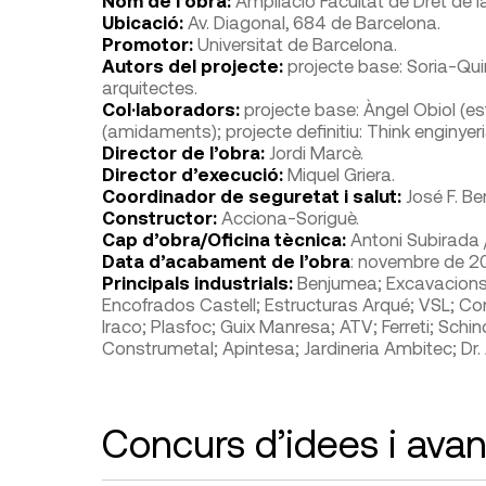
Ubicació:
Av. Diagonal, 684 de Barcelona.
Promotor:
Universitat de Barcelona.
Autors del projecte:
projecte base: Soria-Qui
arquitectes.
Col·laboradors:
projecte base: Àngel Obiol (estr
(amidaments); projecte definitiu: Think enginyeri
Director de l’obra:
Jordi Marcè.
Director d’execució:
Miquel Griera.
Coordinador de seguretat i salut:
José F. Ber
Constructor:
Acciona-Soriguè.
Cap d’obra/Oficina tècnica:
Antoni Subirada /
Data d’acabament de l’obra
: novembre de 20
Principals industrials:
Benjumea; Excavacions 
Encofrados Castell; Estructuras Arqué; VSL; Co
Iraco; Plasfoc; Guix Manresa; ATV; Ferreti; Sc
Construmetal; Apintesa; Jardineria Ambitec; Dr. 
Concurs d’idees i avan