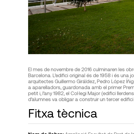
El mes de novembre de 2016 culminaren les obres
Barcelona. L’edifici original és de 1958 i és una j
arquitectes Guillermo Giráldez, Pedro López Íñi
a aparelladors, guardonada amb el primer Prem
petit i, l’any 1982, el Col·legi Major (edifici Iler
d’alumnes va obligar a construir un tercer edifici 
Fitxa tècnica
Nom de l’obra:
Ampliació Facultat de Dret de l