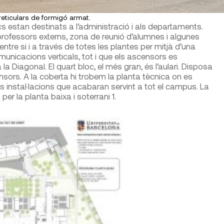
 reticulars de formigó armat.
cs estan destinats a l’administració i als departaments.
 professors externs, zona de reunió d’alumnes i algunes
ntre si i a través de totes les plantes per mitjà d’una
municacions verticals, tot i que els ascensors es
a Diagonal. El quart bloc, el més gran, és l’aulari. Disposa
nsors. A la coberta hi trobem la planta tècnica on es
s instal·lacions que acabaran servint a tot el campus. La
er la planta baixa i soterrani 1.