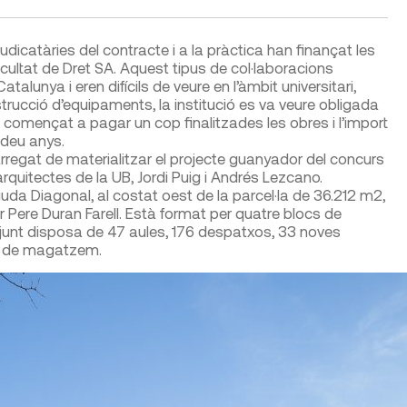
dicatàries del contracte i a la pràctica han finançat les
cultat de Dret SA. Aquest tipus de col·laboracions
lunya i eren difícils de veure en l’àmbit universitari,
trucció d’equipaments, la institució es va veure obligada
a començat a pagar un cop finalitzades les obres i l’import
deu anys.
rregat de materialitzar el projecte guanyador del concurs
rquitectes de la UB, Jordi Puig i Andrés Lezcano.
guda Diagonal, al costat oest de la parcel·la de 36.212 m
2
,
rer Pere Duran Farell. Està format per quatre blocs de
njunt disposa de 47 aules, 176 despatxos, 33 noves
 i de magatzem.