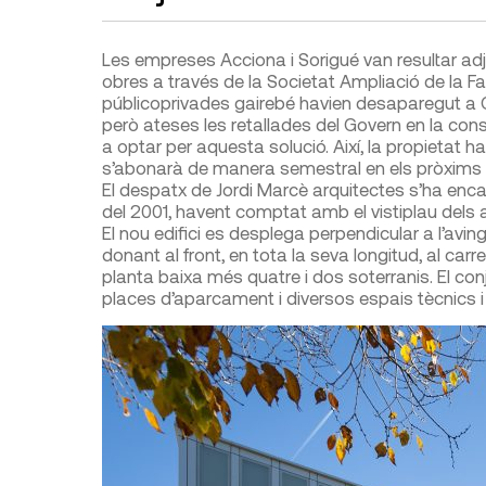
Les empreses Acciona i Sorigué van resultar adju
obres a través de la Societat Ampliació de la Fa
públicoprivades gairebé havien desaparegut a Cata
però ateses les retallades del Govern en la cons
a optar per aquesta solució. Així, la propietat h
s’abonarà de manera semestral en els pròxims 
El despatx de Jordi Marcè arquitectes s’ha enca
del 2001, havent comptat amb el vistiplau dels a
El nou edifici es desplega perpendicular a l’avin
donant al front, en tota la seva longitud, al car
planta baixa més quatre i dos soterranis. El co
places d’aparcament i diversos espais tècnics