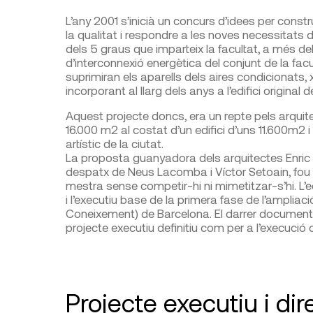
L’any 2001 s’inicià un concurs d’idees per construi
la qualitat i respondre a les noves necessitats
dels 5 graus que imparteix la facultat, a més de
d’interconnexió energètica del conjunt de la facul
suprimiran els aparells dels aires condicionats,
incorporant al llarg dels anys a l’edifici original
Aquest projecte doncs, era un repte pels arqui
16.000 m
2
al costat d’un edifici d’uns 11.600m
2
i
artístic de la ciutat.
La proposta guanyadora dels arquitectes Enric 
despatx de Neus Lacomba i Víctor Setoain, fou l
mestra sense competir-hi ni mimetitzar-s’hi. L’eq
i l’executiu base de la primera fase de l’ampliac
Coneixement) de Barcelona. El darrer document va
projecte executiu definitiu com per a l’execució d
Projecte executiu i dir