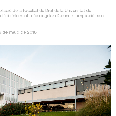
ació de la Facultat de Dret de la Universitat de
difici i l'element més singular d’aquesta ampliació és el
3 de maig de 2018