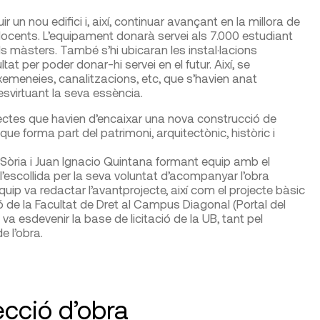
r un nou edifici i, així, continuar avançant en la millora de
 docents. L’equipament donarà servei als 7.000 estudiant
ls màsters. També s’hi ubicaran les instal·lacions
tat per poder donar-hi servei en el futur. Així, se
 xemeneies, canalitzacions, etc, que s’havien anat
 desvirtuant la seva essència.
tectes que havien d’encaixar una nova construcció de
 que forma part del patrimoni, arquitectònic, històric i
Sòria i Juan Ignacio Quintana formant equip amb el
’escollida per la seva voluntat d’acompanyar l’obra
uip va redactar l’avantprojecte, així com el projecte bàsic
ió de la Facultat de Dret al Campus Diagonal (Portal del
 esdevenir la base de licitació de la UB, tant pel
e l’obra.
ecció d’obra