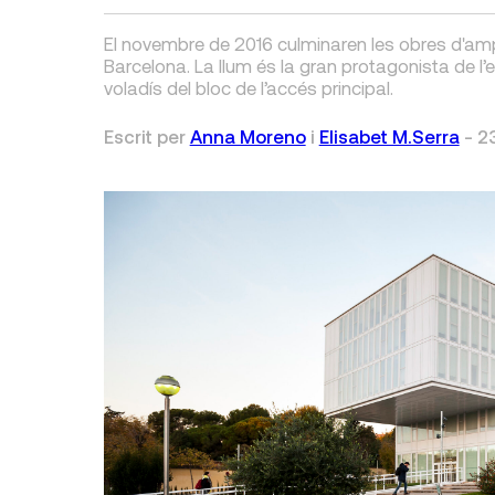
El novembre de 2016 culminaren les obres d'ampli
Barcelona. La llum és la gran protagonista de l’e
voladís del bloc de l’accés principal.
Escrit per
Anna Moreno
i
Elisabet M.Serra
-
2