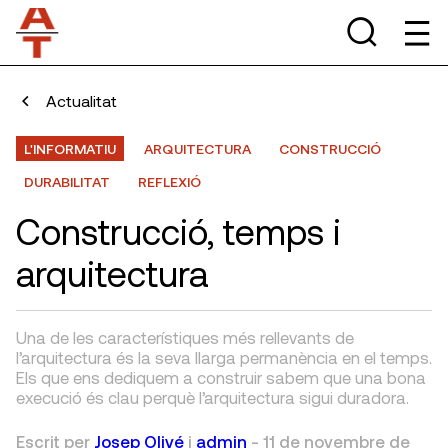
Actualitat
L'INFORMATIU
ARQUITECTURA
CONSTRUCCIÓ
DURABILITAT
REFLEXIÓ
Construcció, temps i
arquitectura
Una de les característiques més rellevants de
l’arquitectura és la seva llarga permanència en el temps.
Els que ens dediquem a construir sabem que una bona
execució és clau perquè l’arquitectura sigui duradora.
Escrit per
Josep Olivé
i
admin
-
11 de novembre de