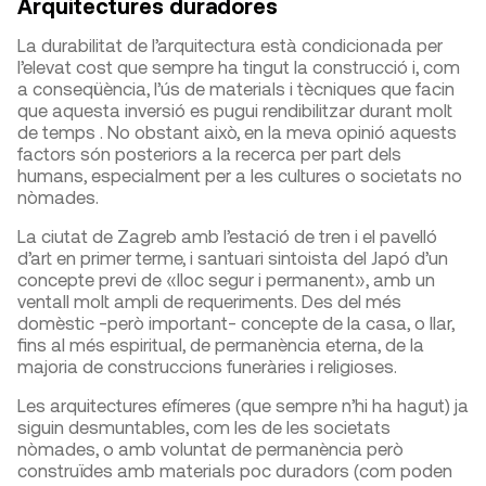
Arquitectures duradores
La durabilitat de l’arquitectura està condicionada per
l’elevat cost que sempre ha tingut la construcció i, com
a conseqüència, l’ús de materials i tècniques que facin
que aquesta inversió es pugui rendibilitzar durant molt
de temps . No obstant això, en la meva opinió aquests
factors són posteriors a la recerca per part dels
humans, especialment per a les cultures o societats no
nòmades.
La ciutat de Zagreb amb l’estació de tren i el pavelló
d’art en primer terme, i santuari sintoista del Japó d’un
concepte previ de «lloc segur i permanent», amb un
ventall molt ampli de requeriments. Des del més
domèstic -però important- concepte de la casa, o llar,
fins al més espiritual, de permanència eterna, de la
majoria de construccions funeràries i religioses.
Les arquitectures efímeres (que sempre n’hi ha hagut) ja
siguin desmuntables, com les de les societats
nòmades, o amb voluntat de permanència però
construïdes amb materials poc duradors (com poden