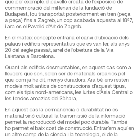
que, per exemple, el pavelló croata de l’exposició de
commemoració del mil·lenari de la fundació de
Budapest, fou transportat posteriorment en tren (peça
a peça) fins a Zagreb, un cop acabada aquesta al 18ª7,
i ara és el Pavelló d’Art de Zagreb.
En el mateix concepte entraria el canvi d’ubicació dels
palaus i edificis representatius que es van fer, als anys
20 del segle passat, arrel de l’obertura de la Via
Laietana a Barcelona.
Quant als edificis desmuntables, en aquest cas com a
lleugers que són, solen ser de materials orgànics pel
que, com ja he dit, menys duradors. Ara bé, ens resten
models molt antics de construccions d’aquest tipus,
com els tipis nord-americans, les iurtes d’Àsia Central o
les tendes amazics del Sàhara,
En aquest cas la permanència o durabilitat no és
material sinó cultural: la transmissió de la informació
permet la reproducció del model poc durable. També
ho permet el baix cost de construcció. Entraríem aquí en
un altre camp de la ciència i la tecnologia, el de la