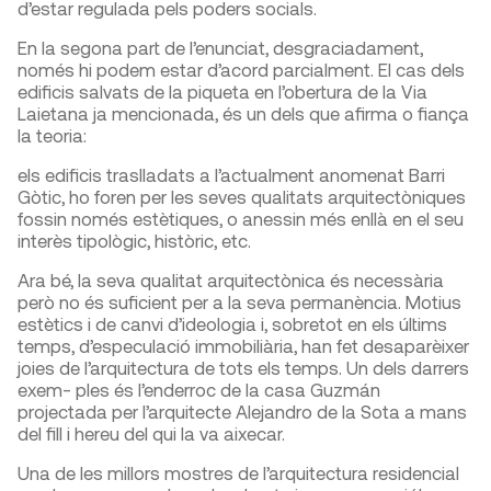
d’estar regulada pels poders socials.
En la segona part de l’enunciat, desgraciadament,
només hi podem estar d’acord parcialment. El cas dels
edificis salvats de la piqueta en l’obertura de la Via
Laietana ja mencionada, és un dels que afirma o fiança
la teoria:
els edificis traslladats a l’actualment anomenat Barri
Gòtic, ho foren per les seves qualitats arquitectòniques
fossin només estètiques, o anessin més enllà en el seu
interès tipològic, històric, etc.
Ara bé, la seva qualitat arquitectònica és necessària
però no és suficient per a la seva permanència. Motius
estètics i de canvi d’ideologia i, sobretot en els últims
temps, d’especulació immobiliària, han fet desaparèixer
joies de l’arquitectura de tots els temps. Un dels darrers
exem- ples és l’enderroc de la casa Guzmán
projectada per l’arquitecte Alejandro de la Sota a mans
del fill i hereu del qui la va aixecar.
Una de les millors mostres de l’arquitectura residencial