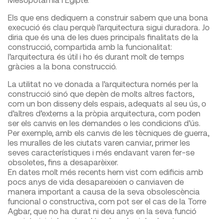
Els que ens dediquem a construir sabem que una bona
execució és clau perquè l’arquitectura sigui duradora. Jo
diria que és una de les dues principals finalitats de la
construcció, compartida amb la funcionalitat:
l’arquitectura és útil i ho és durant molt de temps
gràcies a la bona construcció.
La utilitat no ve donada a l’arquitectura només per la
construcció sinó que depèn de molts altres factors,
com un bon disseny dels espais, adequats al seu ús, o
d’altres d’externs a la pròpia arquitectura, com poden
ser els canvis en les demandes o les condicions d’ús.
Per exemple, amb els canvis de les tècniques de guerra,
les muralles de les ciutats varen canviar, primer les
seves característiques i més endavant varen fer-se
obsoletes, fins a desaparèixer.
En dates molt més recents hem vist com edificis amb
pocs anys de vida desapareixien o canviaven de
manera important a causa de la seva obsolescència
funcional o constructiva, com pot ser el cas de la Torre
Agbar, que no ha durat ni deu anys en la seva funció