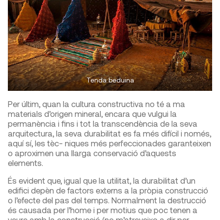
Tenda beduina
Per últim, quan la cultura constructiva no té a ma
materials d’origen mineral, encara que vulgui la
permanència i fins i tot la transcendència de la seva
arquitectura, la seva durabilitat es fa més difícil i només,
aquí sí, les tèc- niques més perfeccionades garanteixen
o aproximen una llarga conservació d’aquests
elements.
És evident que, igual que la utilitat, la durabilitat d’un
edifici depèn de factors externs a la pròpia construcció
o l’efecte del pas del temps. Normalment la destrucció
és causada per l’home i per motius que poc tenen a
veure amb la construcció (no m’atreveixo a dir per