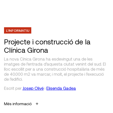
L'INFORMATIU
Projecte i construcció de la
Clínica Girona
La nova Cínica Girona ha esdevingut una de les
imatges de l’entrada d’aquesta ciutat venint del sud. El
lloc escollit per a una construcció hospitalària de més
de 40.000 m2 va marcar, i molt, el projecte i l’execució
de l’edifici.
Escrit
per
Josep Olivé
i
Elisenda Gadea
Més informació