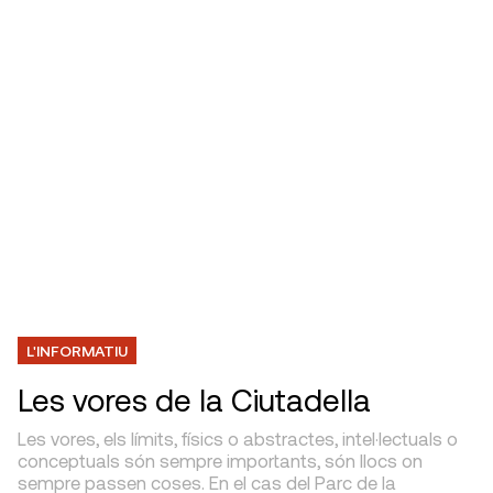
L'INFORMATIU
Les vores de la Ciutadella
Les vores, els límits, físics o abstractes, intel·lectuals o
conceptuals són sempre importants, són llocs on
sempre passen coses. En el cas del Parc de la