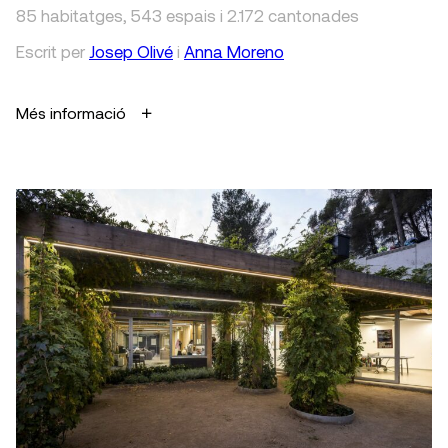
85 habitatges, 543 espais i 2.172 cantonades
Escrit
per
Josep Olivé
i
Anna Moreno
Més informació