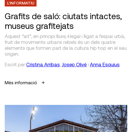
L'INFORMATIU
Grafits de saló: ciutats intactes,
museus grafitejats
Aquest “art”, en principi lliure, il·legal i lligat a l’espai urbà,
fruit de moviments urbans rebels és un dels quatre
elements que formen part de la cultura hip hop en el seu
origen.
Escrit
per
Cristina Arribas
,
Josep Olivé
i
Anna Esquius
Més informació