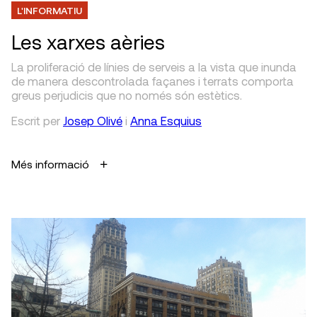
L'INFORMATIU
Les xarxes aèries
La proliferació de línies de serveis a la vista que inunda
de manera descontrolada façanes i terrats comporta
greus perjudicis que no només són estètics.
Escrit
per
Josep Olivé
i
Anna Esquius
Més informació