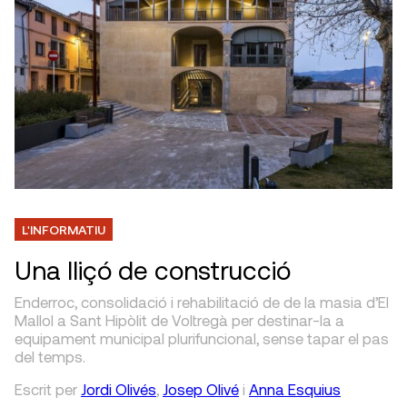
L'INFORMATIU
Una lliçó de construcció
Enderroc, consolidació i rehabilitació de de la masia d’El
Mallol a Sant Hipòlit de Voltregà per destinar-la a
equipament municipal plurifuncional, sense tapar el pas
del temps.
Escrit
per
Jordi Olivés
,
Josep Olivé
i
Anna Esquius