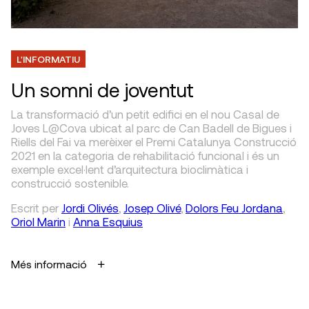
L'INFORMATIU
Un somni de joventut
La transformació d’un petit edifici en el nou Casal de
Joves L@Cova ubicat al parc de Can Badell de Bigues i
Riells del Fai va merèixer el Premi Catalunya Construcció
2021 en la categoria de rehabilitació funcional i és un
exemple excel·lent d’arquitectura bioclimàtica i
construcció sostenible.
Escrit
per
Jordi Olivés
,
Josep Olivé
,
Dolors Feu Jordana
,
Oriol Marin
i
Anna Esquius
Més informació