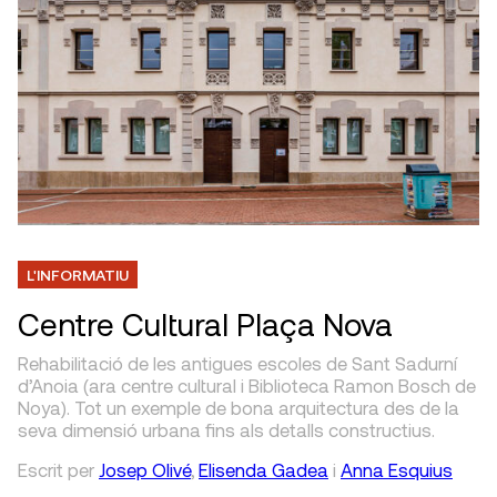
L'INFORMATIU
Centre Cultural Plaça Nova
Rehabilitació de les antigues escoles de Sant Sadurní
d’Anoia (ara centre cultural i Biblioteca Ramon Bosch de
Noya). Tot un exemple de bona arquitectura des de la
seva dimensió urbana fins als detalls constructius.
Escrit
per
Josep Olivé
,
Elisenda Gadea
i
Anna Esquius