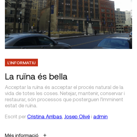
L'INFORMATIU
La ruïna és bella
Acceptar la ruïna és acceptar el procés natural de la
vida de totes les coses. Netejar, mantenir, conservar i
restaurar, són processos que posterguen l’imminent
estat de ruïna.
Escrit
per
Cristina Arribas
,
Josep Olivé
i
admin
Més informació