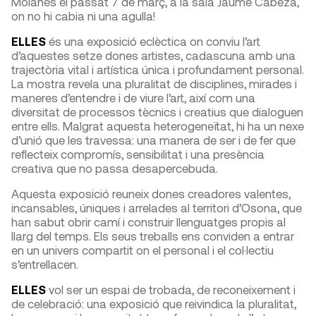
Moianès el passat 7 de març, a la sala Jaume Cabeza,
on no hi cabia ni una agulla!
ELLES
és una exposició eclèctica on conviu l’art
d’aquestes setze dones artistes, cadascuna amb una
trajectòria vital i artística única i profundament personal.
La mostra revela una pluralitat de disciplines, mirades i
maneres d’entendre i de viure l’art, així com una
diversitat de processos tècnics i creatius que dialoguen
entre ells. Malgrat aquesta heterogeneïtat, hi ha un nexe
d’unió que les travessa: una manera de ser i de fer que
reflecteix compromís, sensibilitat i una presència
creativa que no passa desapercebuda.
Aquesta exposició reuneix dones creadores valentes,
incansables, úniques i arrelades al territori d’Osona, que
han sabut obrir camí i construir llenguatges propis al
llarg del temps. Els seus treballs ens conviden a entrar
en un univers compartit on el personal i el col·lectiu
s’entrellacen.
ELLES
vol ser un espai de trobada, de reconeixement i
de celebració: una exposició que reivindica la pluralitat,