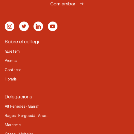
Com arribar
Sobre el col·legi
Què fem
Premsa
Contacte
Horaris
Delegacions
Alt Penedès · Garraf
Bages · Berguedà · Anoia
Maresme