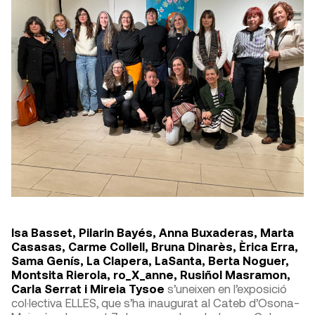
Isa Basset, Pilarin Bayés, Anna Buxaderas, Marta
Casasas, Carme Collell, Bruna Dinarès, Èrica Erra,
Sama Genís, La Clapera, LaSanta, Berta Noguer,
Montsita Rierola, ro_X_anne, Rusiñol Masramon,
Carla Serrat i Mireia Tysoe
s’uneixen en l’exposició
col·lectiva ELLES, que s’ha inaugurat al Cateb d’Osona-