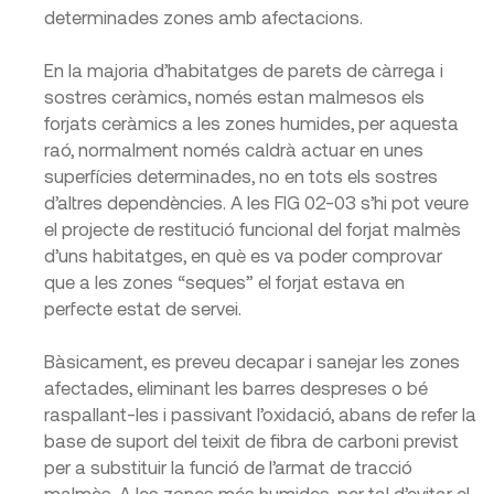
determinades zones amb afectacions.
En la majoria d’habitatges de parets de càrrega i
sostres ceràmics, només estan malmesos els
forjats ceràmics a les zones humides, per aquesta
raó, normalment només caldrà actuar en unes
superfícies determinades, no en tots els sostres
d’altres dependències. A les FIG 02-03 s’hi pot veure
el projecte de restitució funcional del forjat malmès
d’uns habitatges, en què es va poder comprovar
que a les zones “seques” el forjat estava en
perfecte estat de servei.
Bàsicament, es preveu decapar i sanejar les zones
afectades, eliminant les barres despreses o bé
raspallant-les i passivant l’oxidació, abans de refer la
base de suport del teixit de fibra de carboni previst
per a substituir la funció de l’armat de tracció
malmès. A les zones més humides, per tal d’evitar el