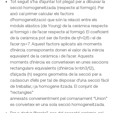
Tot seguit s’ha d’ajuntar tot plegat per a dibuixar la
secció homogeneïtzada (respecte al formigó). Per
això cal primer calcular els factors
d’homogeneïtzació que són la relació entre els
mòduls elàstics (de Young) de la ceràmica respecte
al formigó i de l’acer respecte al formigó. El coeficient
de la ceràmica pot ser de l’ordre de ŋf=0,15 i el de
l’acer ŋs=7. Aquest factors aplicats als moments
d’inèrcia corresponents donen el valor de la inèrcia
equivalent de la ceràmica i de l’acer. Aquests
moments d’inèrcia es converteixen en unes seccions
rectangulars equivalents (d’inèrcia Ix=bh3/12),
d’alçada (h) segons geometria de la secció per a
cadascun d’ells per tal de disposar d’una secció fàcil
de treballar, i ja homogene ïtzada. El conjunt de
“rectangles”
annexats convenientment pel comanament “Union”
es converteix en una sola secció homogeneïtzada.
Per a deduir “forats”, cas del cassetó ceràmic, cal