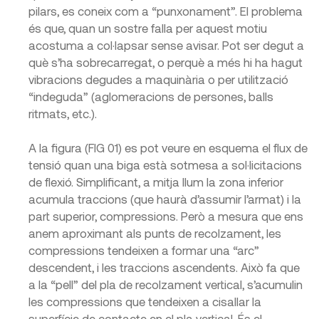
pilars, es coneix com a “punxonament”. El problema
és que, quan un sostre falla per aquest motiu
acostuma a col·lapsar sense avisar. Pot ser degut a
què s’ha sobrecarregat, o perquè a més hi ha hagut
vibracions degudes a maquinària o per utilització
“indeguda” (aglomeracions de persones, balls
ritmats, etc.).
A la figura (FIG 01) es pot veure en esquema el flux de
tensió quan una biga està sotmesa a sol·licitacions
de flexió. Simplificant, a mitja llum la zona inferior
acumula traccions (que haurà d’assumir l’armat) i la
part superior, compressions. Però a mesura que ens
anem aproximant als punts de recolzament, les
compressions tendeixen a formar una “arc”
descendent, i les traccions ascendents. Això fa que
a la “pell” del pla de recolzament vertical, s’acumulin
les compressions que tendeixen a cisallar la
superfície de contacte en el pla vertical. És el