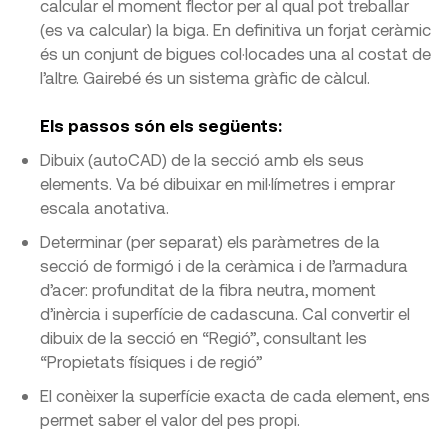
calcular el moment flector per al qual pot treballar
(es va calcular) la biga. En definitiva un forjat ceràmic
és un conjunt de bigues col·locades una al costat de
l’altre. Gairebé és un sistema gràfic de càlcul.
Els passos són els següents:
Dibuix (autoCAD) de la secció amb els seus
elements. Va bé dibuixar en mil·límetres i emprar
escala anotativa.
Determinar (per separat) els paràmetres de la
secció de formigó i de la ceràmica i de l’armadura
d’acer: profunditat de la fibra neutra, moment
d’inèrcia i superfície de cadascuna. Cal convertir el
dibuix de la secció en “Regió”, consultant les
“Propietats físiques i de regió”
El conèixer la superfície exacta de cada element, ens
permet saber el valor del pes propi.