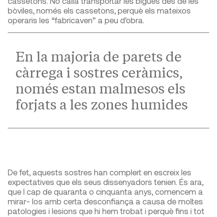
cassetons. No calia transportar les bigues des de les
bòviles, només els cassetons, perquè els mateixos
operaris les “fabricaven” a peu d’obra.
En la majoria de parets de
càrrega i sostres ceràmics,
només estan malmesos els
forjats a les zones humides
De fet, aquests sostres han complert en escreix les
expectatives que els seus dissenyadors tenien. És ara,
que l cap de quaranta o cinquanta anys, comencem a
mirar- los amb certa desconfiança a causa de moltes
patologies i lesions que hi hem trobat i perquè fins i tot