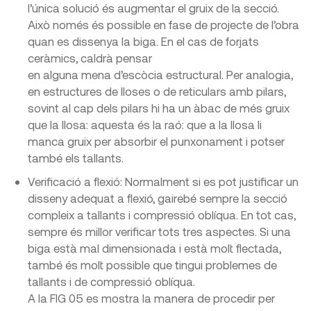
l’única solució és augmentar el gruix de la secció.
Això només és possible en fase de projecte de l’obra
quan es dissenya la biga. En el cas de forjats
ceràmics, caldrà pensar
en alguna mena d’escòcia estructural. Per analogia,
en estructures de lloses o de reticulars amb pilars,
sovint al cap dels pilars hi ha un àbac de més gruix
que la llosa: aquesta és la raó: que a la llosa li
manca gruix per absorbir el punxonament i potser
també els tallants.
Verificació a flexió: Normalment si es pot justificar un
disseny adequat a flexió, gairebé sempre la secció
compleix a tallants i compressió oblíqua. En tot cas,
sempre és millor verificar tots tres aspectes. Si una
biga està mal dimensionada i està molt flectada,
també és molt possible que tingui problemes de
tallants i de compressió oblíqua.
A la FIG 05 es mostra la manera de procedir per