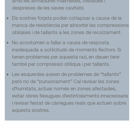
amb les armadures malmeses, oxidades i
despreses de les seves cavitats.
Els sostres forjats poden col·lapsar a causa de la
manca de resistència per absorbir les compressions
obliqües i de tallants a les zones de recolzament.
No acostumen a fallar a causa de resposta
inadequada a sol·licituds de moments flectors. Si
tenen problemes per aquesta raó, en deuen tenir
també per compressió obliqua i per tallants.
Les esquerdes avisen de problemes de “tallants”
però no de “punxonament” Cal revisar les zones
d’humitats, actuar només en zones afectades,
evitar obres feixugues d’estintolaments innecessaris
i revisar l’estat de càrregues reals que actuen sobre
aquests sostres.