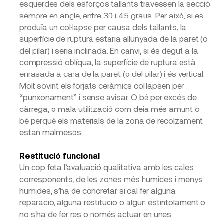
esquerdes dels esforços tallants travessen la secció
sempre en angle, entre 30 i 45 graus. Per això, si es
produïa un col·lapse per causa dels tallants, la
superfície de ruptura estaria allunyada de la paret (o
del pilar) i seria inclinada. En canvi, si és degut a la
compressió oblíqua, la superfície de ruptura està
enrasada a cara de la paret (o del pilar) i és vertical.
Molt sovint els forjats ceràmics col·lapsen per
“punxonament” i sense avisar. O bé per excés de
càrrega, o mala utilització com deia més amunt o
bé perquè els materials de la zona de recolzament
estan malmesos.
Restitució funcional
Un cop feta l’avaluació qualitativa amb les cales
corresponents, de les zones més humides i menys
humides, s’ha de concretar si cal fer alguna
reparació, alguna restitució o algun estintolament o
no s’ha de fer res o només actuar en unes