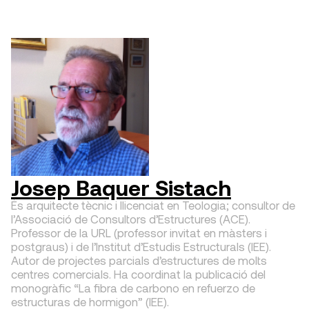
Josep Baquer Sistach
És arquitecte tècnic i llicenciat en Teologia; consultor de
l’Associació de Consultors d’Estructures (ACE).
Professor de la URL (professor invitat en màsters i
postgraus) i de l’Institut d’Estudis Estructurals (IEE).
Autor de projectes parcials d’estructures de molts
centres comercials. Ha coordinat la publicació del
monogràfic “La fibra de carbono en refuerzo de
estructuras de hormigon” (IEE).