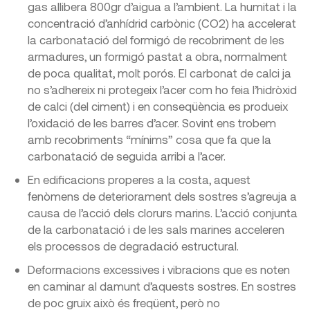
gas allibera 800gr d’aigua a l’ambient. La humitat i la
concentració d’anhídrid carbònic (CO2) ha accelerat
la carbonatació del formigó de recobriment de les
armadures, un formigó pastat a obra, normalment
de poca qualitat, molt porós. El carbonat de calci ja
no s’adhereix ni protegeix l’acer com ho feia l’hidròxid
de calci (del ciment) i en conseqüència es produeix
l’oxidació de les barres d’acer. Sovint ens trobem
amb recobriments “mínims” cosa que fa que la
carbonatació de seguida arribi a l’acer.
En edificacions properes a la costa, aquest
fenòmens de deteriorament dels sostres s’agreuja a
causa de l’acció dels clorurs marins. L’acció conjunta
de la carbonatació i de les sals marines acceleren
els processos de degradació estructural.
Deformacions excessives i vibracions que es noten
en caminar al damunt d’aquests sostres. En sostres
de poc gruix això és freqüent, però no