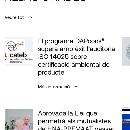
Veure tot
El programa DAPcons®
supera amb èxit l’auditoria
ISO 14025 sobre
certificació ambiental de
producte
Més informació
Aprovada la Llei que
permetrà als mutualistes
de HNA-PREMAAT passar