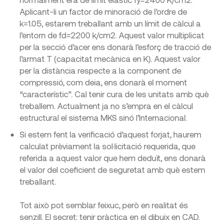
Aplicant-li un factor de minoració de l’ordre de
k=1.05, estarem treballant amb un límit de càlcul a
l’entorn de fd=2200 k/cm2. Aquest valor multiplicat
per la secció d’acer ens donarà l’esforç de tracció de
l’armat T (capacitat mecànica en K). Aquest valor
per la distància respecte a la component de
compressió, com deia, ens donarà el moment
“característic”. Cal tenir cura de les unitats amb què
treballem. Actualment ja no s’empra en el càlcul
estructural el sistema MKS sinó l’Internacional.
Si estem fent la verificació d’aquest forjat, haurem
calculat prèviament la sol·licitació requerida, que
referida a aquest valor que hem deduït, ens donarà
el valor del coeficient de seguretat amb què estem
treballant.
Tot això pot semblar feixuc, però en realitat és
senzill. El secret: tenir pràctica en el dibuix en CAD.