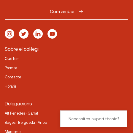
Com arribar
Sobre el col·legi
Què fem
Premsa
Contacte
Horaris
Delegacions
Alt Penedès · Garraf
Necessites suport tècnic?
Bages · Berguedà · Anoia
Maresme