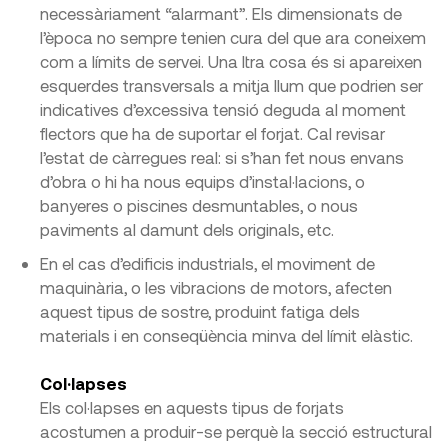
necessàriament “alarmant”. Els dimensionats de
l’època no sempre tenien cura del que ara coneixem
com a límits de servei. Una ltra cosa és si apareixen
esquerdes transversals a mitja llum que podrien ser
indicatives d’excessiva tensió deguda al moment
flectors que ha de suportar el forjat. Cal revisar
l’estat de càrregues real: si s’han fet nous envans
d’obra o hi ha nous equips d’instal·lacions, o
banyeres o piscines desmuntables, o nous
paviments al damunt dels originals, etc.
En el cas d’edificis industrials, el moviment de
maquinària, o les vibracions de motors, afecten
aquest tipus de sostre, produint fatiga dels
materials i en conseqüència minva del límit elàstic.
Col·lapses
Els col·lapses en aquests tipus de forjats
acostumen a produir-se perquè la secció estructural