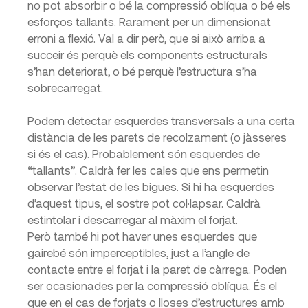
no pot absorbir o bé la compressió oblíqua o bé els
esforços tallants. Rarament per un dimensionat
erroni a flexió. Val a dir però, que si això arriba a
succeir és perquè els components estructurals
s’han deteriorat, o bé perquè l’estructura s’ha
sobrecarregat.
Podem detectar esquerdes transversals a una certa
distància de les parets de recolzament (o jàsseres
si és el cas). Probablement són esquerdes de
“tallants”. Caldrà fer les cales que ens permetin
observar l’estat de les bigues. Si hi ha esquerdes
d’aquest tipus, el sostre pot col·lapsar. Caldrà
estintolar i descarregar al màxim el forjat.
Però també hi pot haver unes esquerdes que
gairebé són imperceptibles, just a l’angle de
contacte entre el forjat i la paret de càrrega. Poden
ser ocasionades per la compressió oblíqua. És el
que en el cas de forjats o lloses d’estructures amb