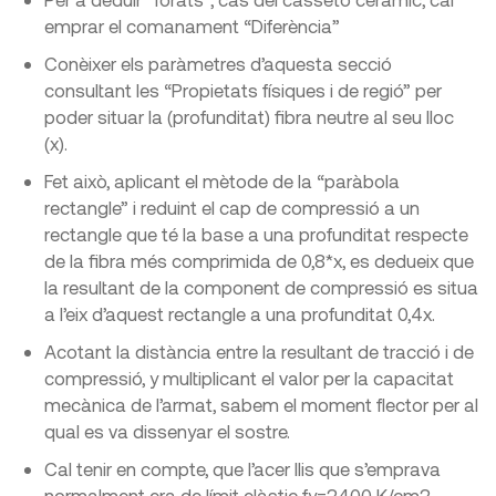
emprar el comanament “Diferència”
Conèixer els paràmetres d’aquesta secció
consultant les “Propietats físiques i de regió” per
poder situar la (profunditat) fibra neutre al seu lloc
(x).
Fet això, aplicant el mètode de la “paràbola
rectangle” i reduint el cap de compressió a un
rectangle que té la base a una profunditat respecte
de la fibra més comprimida de 0,8*x, es dedueix que
la resultant de la component de compressió es situa
a l’eix d’aquest rectangle a una profunditat 0,4x.
Acotant la distància entre la resultant de tracció i de
compressió, y multiplicant el valor per la capacitat
mecànica de l’armat, sabem el moment flector per al
qual es va dissenyar el sostre.
Cal tenir en compte, que l’acer llis que s’emprava
normalment era de límit elàstic fy=2400 K/cm2.