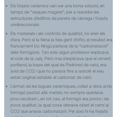
Els forjats ceràmics van ser una bona solució, en
temps de “vaques magres”, per a resoldre les
estructures d’edificis de parets de càrrega i forjats
unidireccionals.
Els materials i els controls de qualitat, no eren els
d’ara. Però si la feina la feia gent d’ofici, el resultat era
francament bo. Ningú parlava de la “carbonatació”
dels formigons. Tan sols algun professor explicava
el cicle de la calç. Però mai s’explicava que el ciment
portland, la base del qual és l’hidròxid de calci, era
àvid de CO2 i que no parava fins a assolir el seu
estat original estable: el carbonat de calci.
L’armat de les bigues ceràmiques, collat a obra amb
formigó pastat allà mateix, no sempre quedava
prou recobert i, en tot cas, el formigó era porós i de
poca qualitat, la qual cosa deixava obert el camí al
CO2 que anava carbonatant. Per això hi ha forjats