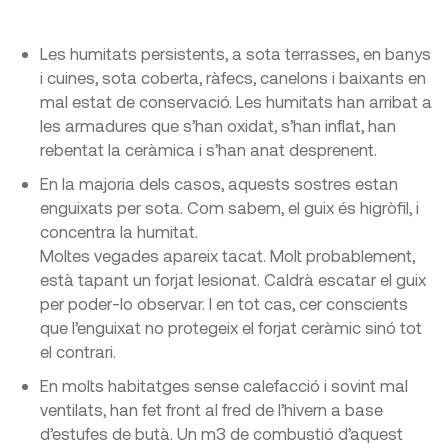
Les humitats persistents, a sota terrasses, en banys
i cuines, sota coberta, ràfecs, canelons i baixants en
mal estat de conservació. Les humitats han arribat a
les armadures que s’han oxidat, s’han inflat, han
rebentat la ceràmica i s’han anat desprenent.
En la majoria dels casos, aquests sostres estan
enguixats per sota. Com sabem, el guix és higròfil, i
concentra la humitat.
Moltes vegades apareix tacat. Molt probablement,
està tapant un forjat lesionat. Caldrà escatar el guix
per poder-lo observar. I en tot cas, cer conscients
que l’enguixat no protegeix el forjat ceràmic sinó tot
el contrari.
En molts habitatges sense calefacció i sovint mal
ventilats, han fet front al fred de l’hivern a base
d’estufes de butà. Un m3 de combustió d’aquest