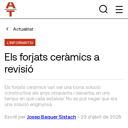
Actualitat
L'INFORMATIU
Els forjats ceràmics a
revisió
Els forjats ceràmics van ser una bona solució
constructiva als anys cinquanta i seixanta, en uns
temps en què calia estalviar. No es pot negar que era
una solució enginyosa
Escrit per
Josep Baquer Sistach
-
23 d’abril de 2025