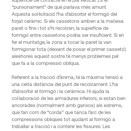
“punxonament” de què parlava més amunt.
Aquesta sol·licitació l’ha d’absorbir el formigó del
forjat ceràmic. Si els cassetons arriben a la mateixa
paret o fins i tot s’hi recolzen, la superfície de
formigó entre cassetons podria ser insuficient. Si en
fer el muntatge, la zona a tocar la paret la van
formigonar tota (deixant de posar el primer cassetó)
aleshores aquest sostre té menys problemes pel
que fa a la compressió oblíqua.
Referent a la tracció d’ànima, té la màxima tensió a
una certa distància del punt de recolzament. L’ha
d’absorbir el formigó i la ceràmica. Hi ajuda la
col·laboració de les armadures inferiors, si estan ben
ancorades (normalment amb ganxos) als extrems,
que fan com de “corda” que tanca l’arc de les
compressions obliqües tot ajudant al formigó a
treballar a tracció i a contenir les fissures. Les