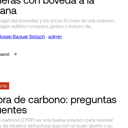
lana
ajan las bóvedas y los arcos En más de una ocasión,
algún edificio románico, gótico o incluso de…
Josep Baquer Sistach
i
admin
mació
ATIU
ibra de carbono: preguntas
uentes
de carbono (CFRP) es una buena solución para resolver
de refuerzo estructural que, con un buen diseño y su