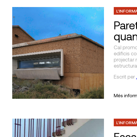
L'INFORM
Pare
quan
Cal promou
edificis c
projectar
estructura
Escrit
per
Més infor
L'INFORM
Esca