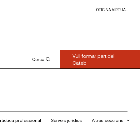
OFICINA VIRTUAL
Vull formar part del
Cerca
Cateb
ràctica professional
Serveis jurídics
Altres seccions
Sin categorizar