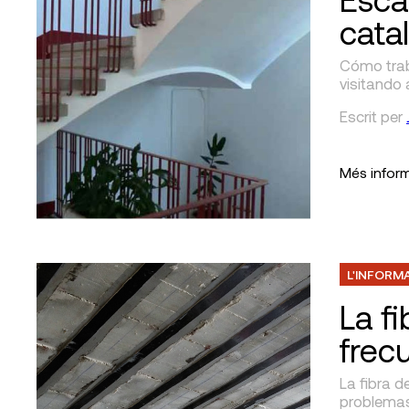
cata
Cómo trab
visitando 
Escrit
per
Més infor
L'INFORM
La f
frec
La fibra 
problemas 