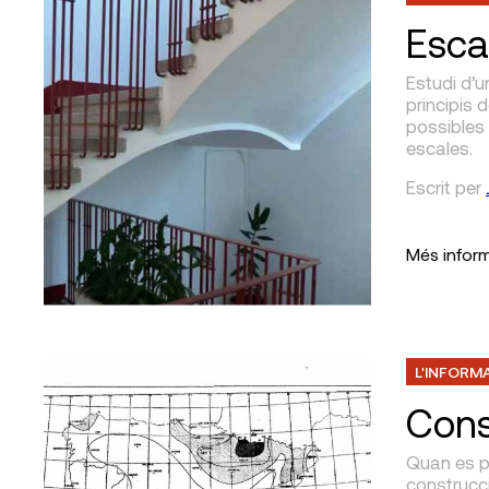
Esca
Estudi d’u
principis 
possibles 
escales.
Escrit
per
Més infor
L'INFORM
Cons
Quan es pr
construcci