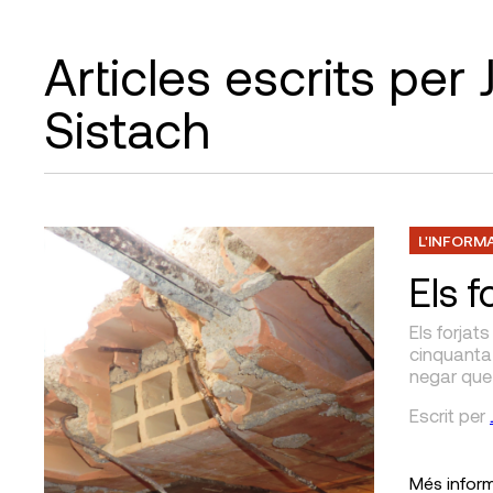
Articles escrits pe
Sistach
L'INFORM
Els f
Els forjat
cinquanta 
negar que
Escrit
per
Més infor