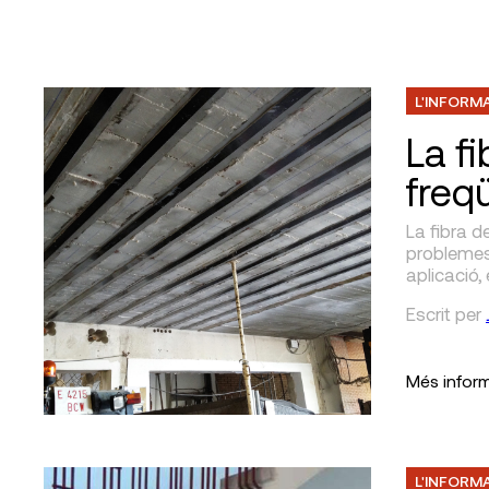
L'INFORM
La f
freq
La fibra d
problemes 
aplicació,
Escrit
per
Més infor
L'INFORM