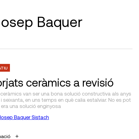
r Josep Baquer
ATIU
orjats ceràmics a revisió
s ceràmics van ser una bona solució constructiva als anys
i seixanta, en uns temps en què calia estalviar. No es pot
 era una solució enginyosa
Josep Baquer Sistach
mació