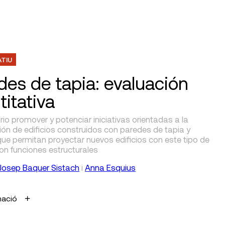
ATIU
des de tapia: evaluación
titativa
io promover y potenciar iniciativas orientadas a la
ón de edificios construidos con paredes de tapia y
ue permitan proyectar nuevos edificios con este tipo de
on funciones estructurales
Josep Baquer Sistach
i
Anna Esquius
mació