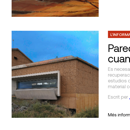
L'INFORM
Pare
cuan
Es necesar
recuperaci
estudios q
material c
Escrit
per
Més infor