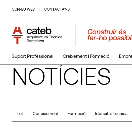
CORREU WEB
CONTACTA’NS
Suport Professional
Creixement i Formació
Empr
NOTÍCIES
El Col·legi
Tot
Coneixement
Formació
Idoneïtat tècnica