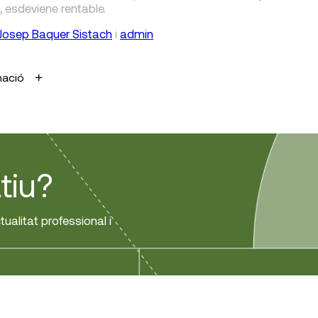
, esdeviene rentable.
Josep Baquer Sistach
i
admin
mació
tiu?
tualitat professional i