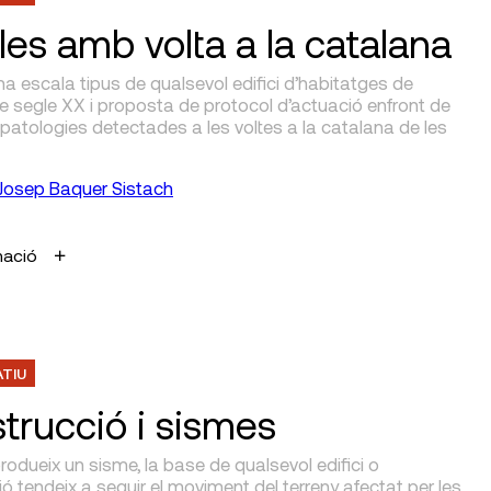
les amb volta a la catalana
na escala tipus de qualsevol edifici d’habitatges de
de segle XX i proposta de protocol d’actuació enfront de
patologies detectades a les voltes a la catalana de les
Josep Baquer Sistach
mació
ATIU
trucció i sismes
odueix un sisme, la base de qualsevol edifici o
ó tendeix a seguir el moviment del terreny afectat per les