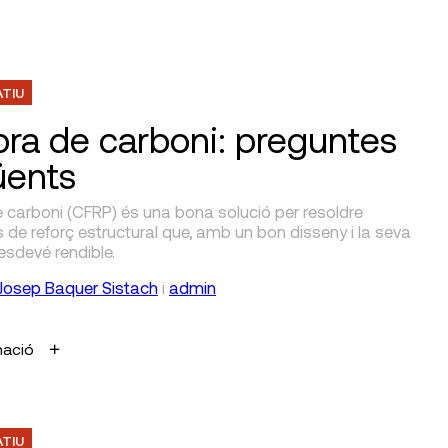
ATIU
ibra de carboni: preguntes
üents
e carboni (CFRP) és una bona solució per resoldre
de reforç estructural que, amb un bon disseny i la seva
 esdevé rendible.
Josep Baquer Sistach
i
admin
mació
ATIU