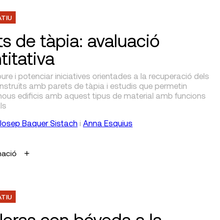
ATIU
ts de tàpia: avaluació
titativa
re i potenciar iniciatives orientades a la recuperació dels
onstruïts amb parets de tàpia i estudis que permetin
 nous edificis amb aquest tipus de material amb funcions
ls
Josep Baquer Sistach
i
Anna Esquius
mació
ATIU
leras con bóveda a la