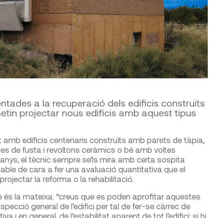
entades a la recuperació dels edificis construïts
etin projectar nous edificis amb aquest tipus
t amb edificis centenaris construïts amb parets de tàpia,
s de fusta i revoltons ceràmics o bé amb voltes
anys, el tècnic sempre se’ls mira amb certa sospita
iable de cara a fer una avaluació quantitativa que el
projectar la reforma o la rehabilitació.
e és la mateixa: “creus que es poden aprofitar aquestes
pecció general de l’edifici per tal de fer-se càrrec de
va i en general, de l’estabilitat aparent de tot l’edifici: si hi