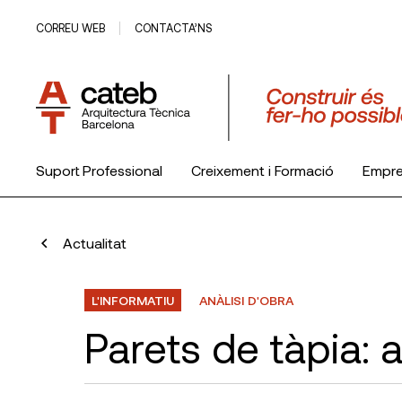
CORREU WEB
CONTACTA’NS
Suport Professional
Creixement i Formació
Empr
El Col·legi
Actualitat
L'INFORMATIU
ANÀLISI D'OBRA
Parets de tàpia: 