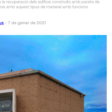
a la recuperació dels edificis construïts amb parets de
ficis amb aquest tipus de material amb funcions
us
-
7 de gener de 2021