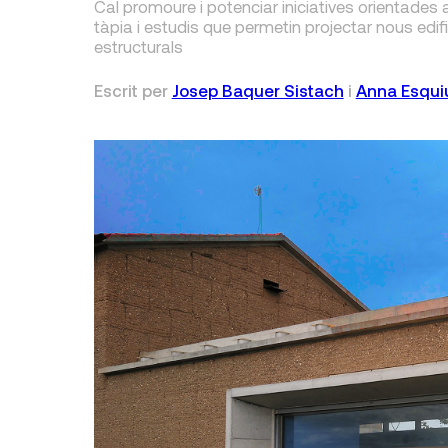
Cal promoure i potenciar iniciatives orientades 
tàpia i estudis que permetin projectar nous edi
estructurals
Escrit per
Josep Baquer Sistach
i
Anna Esqui