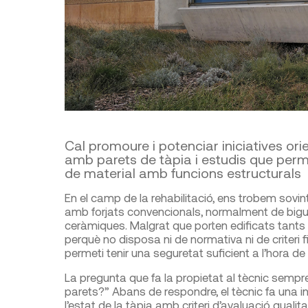
Cal promoure i potenciar iniciatives ori
amb parets de tàpia i estudis que perm
de material amb funcions estructurals
En el camp de la rehabilitació, ens trobem sovin
amb forjats convencionals, normalment de bigue
ceràmiques. Malgrat que porten edificats tants 
perquè no disposa ni de normativa ni de criteri f
permeti tenir una seguretat suficient a l’hora de 
La pregunta que fa la propietat al tècnic sempr
parets?” Abans de respondre, el tècnic fa una ins
l’estat de la tàpia amb criteri d’avaluació qualitati