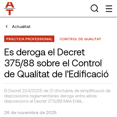
Actualitat
PRÀCTICA PROFESSIONAL
CONTROL DE QUALITAT
Es deroga el Decret
375/88 sobre el Control
de Qualitat de l’Edificació
El Decret 224/2025 de 21 d’octubre, de simplificació de
disposicions reglamentàries deroga entre altres
disposicions el Decret 375/88 Més Enllà…
26 de novembre de 2025