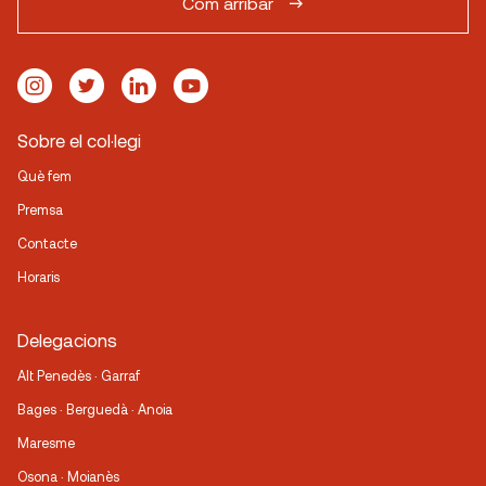
Com arribar
Sobre el col·legi
Què fem
Premsa
Contacte
Horaris
Delegacions
Alt Penedès · Garraf
Bages · Berguedà · Anoia
Maresme
Osona · Moianès