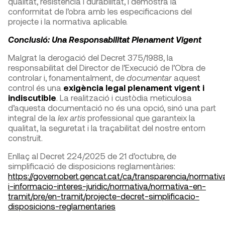
qualitat, resistència i durabilitat, i demostra la
conformitat de l’obra amb les especificacions del
projecte i la normativa aplicable.
Conclusió: Una Responsabilitat Plenament Vigent
Malgrat la derogació del Decret 375/1988, la
responsabilitat del Director de l’Execució de l’Obra de
controlar i, fonamentalment, de
documentar
aquest
control és una
exigència legal plenament vigent i
indiscutible
. La realització i custòdia meticulosa
d’aquesta documentació no és una opció, sinó una part
integral de la
lex artis
professional que garanteix la
qualitat, la seguretat i la traçabilitat del nostre entorn
construït.
Enllaç al Decret 224/2025 de 21 d’octubre, de
simplificació de disposicions reglamentàries:
https://governobert.gencat.cat/ca/transparencia/normativ
i-informacio-interes-juridic/normativa/normativa-en-
tramit/pre/en-tramit/projecte-decret-simplificacio-
disposicions-reglamentaries