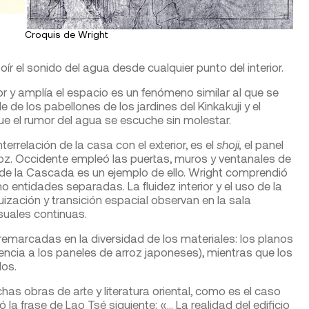
Croquis de Wright
 el sonido del agua desde cualquier punto del interior.
or y amplía el espacio es un fenómeno similar al que se
de los pabellones de los jardines del Kinkakuji y el
que el rumor del agua se escuche sin molestar.
errelación de la casa con el exterior, es el
shoji,
el panel
oz. Occidente empleó las puertas, muros y ventanales de
 de la Cascada es un ejemplo de ello. Wright comprendió
o entidades separadas. La fluidez interior y el uso de la
ización y transición espacial observan en la sala
isuales continuas.
n remarcadas en la diversidad de los materiales: los planos
rencia a los paneles de arroz japoneses), mientras que los
dos.
chas obras de arte y literatura oriental, como es el caso
 la frase de Lao Tsé siguiente: «… La realidad del edificio