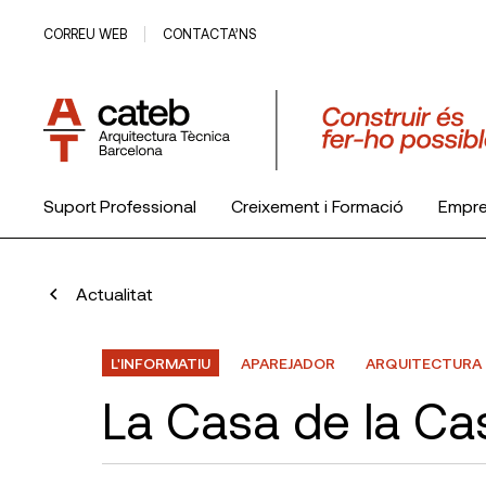
CORREU WEB
CONTACTA’NS
Suport Professional
Creixement i Formació
Empr
El Col·legi
Actualitat
L'INFORMATIU
APAREJADOR
ARQUITECTURA
La Casa de la C