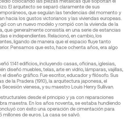
cedió colocando las piezas metálicas que soportan el
izo. El arquitecto se separó claramente de sus
emporáneos, que seguían las tendencias del momento y
an hacia los gustos victorianos y las viviendas europeas.
sgó con un nuevo modelo y rompió con la vivienda de la
, que generalmente consistía en una serie de estancias
das e independientes. Relacionó, en cambio, los
ntes, ligando de manera que el espacio fluye tanto
erior. Pensamos que esto, hace ochenta años, era algo
ó 1.141 edificios, incluyendo casas, oficinas, iglesias,
 diseñó muebles, telas, arte en vidrio, lámparas, vajillas,
l diseño gráfico. Fue escritor, educador y filósofo. Sus
 de la Pradera (1910), la arquitectura japonesa, el
a Secesión vienesa, y su maestro Louis Henry Sullivan.
tructurales desde el principio y ya con reparaciones
obra maestra. En los años noventa, se estaba hundiendo
concluyó con éxito una operación de cimentación para
5 millones de euros. La casa se salvó.