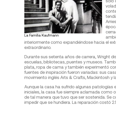
sólo 
volad
cont
tendí
Arrie
época
cerra
La Família Kaufmann
ambie
interiormente como expandiéndose hacia el ext
extraordinario.
Durante sus setenta años de carrera, Wright diseñ
escuelas, bibliotecas, puentes y museos. También
plata, ropa de cama y también experimentó con e
fuentes de inspiración fueron variadas: sus casas
movimiento inglés Arts & Crafts, Mackintosh y l
Aunque la casa ha sufrido algunas patologías es
iniciales, la casa fue siempre aclamada como 
de tal manera que tuvo que ser sostenida. Se 
impedir que se hundiera. La reparación costó 2.