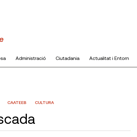
esa
Administració
Ciutadania
Actualitat i Entorn
CAATEEB
CULTURA
ascada