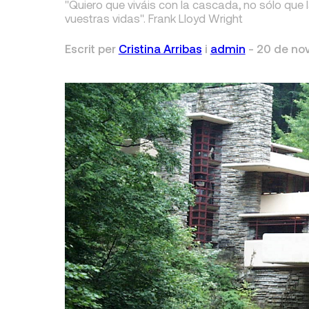
"Quiero que viváis con la cascada, no sólo que l
vuestras vidas". Frank Lloyd Wright
Escrit per
Cristina Arribas
i
admin
-
20 de no