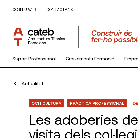
CORREU WEB
CONTACTA’NS
Suport Professional
Creixement i Formació
Empr
El Col·legi
Actualitat
OCI I CULTURA
PRÀCTICA PROFESSIONAL
DE
Les adoberies de 
visita dels col·le