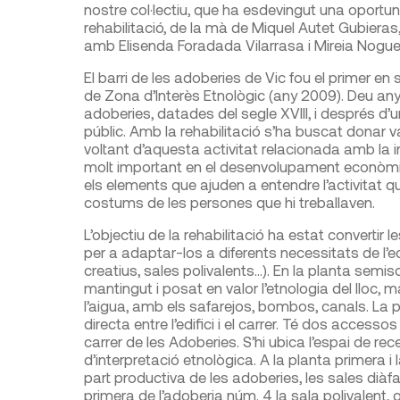
nostre col·lectiu, que ha esdevingut una oportuni
rehabilitació, de la mà de Miquel Autet Gubieras,
amb Elisenda Foradada Vilarrasa i Mireia Noguera
El barri de les adoberies de Vic fou el primer en 
de Zona d’Interès Etnològic (any 2009). Deu any
adoberies, datades del segle XVIII, i després d’
públic. Amb la rehabilitació s’ha buscat donar val
voltant d’aquesta activitat relacionada amb la in
molt important en el desenvolupament econòmic, 
els elements que ajuden a entendre l’activitat qu
costums de les persones que hi treballaven.
L’objectiu de la rehabilitació ha estat convertir 
per a adaptar-los a diferents necessitats de l’edi
creatius, sales polivalents…). En la planta semi
mantingut i posat en valor l’etnologia del lloc, 
l’aigua, amb els safarejos, bombos, canals. La plan
directa entre l’edifici i el carrer. Té dos accessos
carrer de les Adoberies. S’hi ubica l’espai de rec
d’interpretació etnològica. A la planta primera i
part productiva de les adoberies, les sales diàfan
primera de l’adoberia núm. 4 la sala polivalent, 