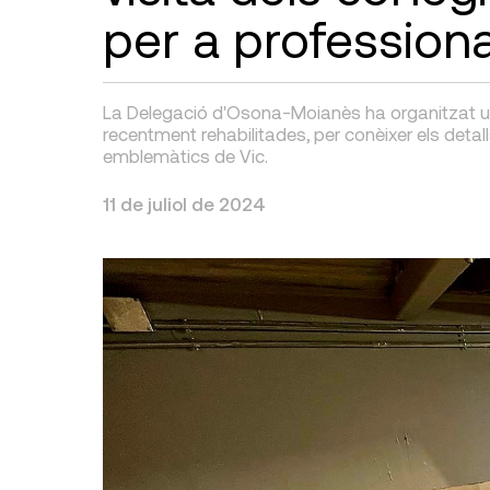
per a professiona
La Delegació d'Osona-Moianès ha organitzat una
recentment rehabilitades, per conèixer els detal
emblemàtics de Vic.
11 de juliol de 2024