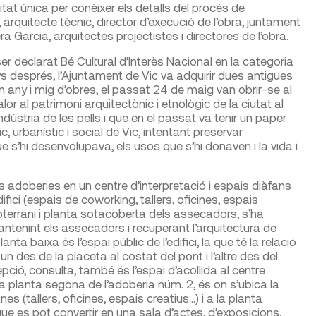
tat única per conèixer els detalls del procés de
 arquitecte tècnic, director d’execució de l’obra, juntament
 Garcia, arquitectes projectistes i directores de l’obra.
ser declarat Bé Cultural d’Interès Nacional en la categoria
s després, l’Ajuntament de Vic va adquirir dues antigues
un any i mig d’obres, el passat 24 de maig van obrir-se al
or al patrimoni arquitectònic i etnològic de la ciutat al
dústria de les pells i que en el passat va tenir un paper
urbanístic i social de Vic, intentant preservar
e s’hi desenvolupava, els usos que s’hi donaven i la vida i
les adoberies en un centre d’interpretació i espais diàfans
fici (espais de coworking, tallers, oficines, espais
soterrani i planta sotacoberta dels assecadors, s’ha
mantenint els assecadors i recuperant l’arquitectura de
ta baixa és l’espai públic de l’edifici, la que té la relació
 un des de la placeta al costat del pont i l’altre des del
epció, consulta, també és l’espai d’acollida al centre
 la planta segona de l’adoberia núm. 2, és on s’ubica la
es (tallers, oficines, espais creatius…) i a la planta
que es pot convertir en una sala d’actes, d’exposicions.