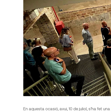
En aquesta ocasió, avui, 10 de juliol, s’ha fet 