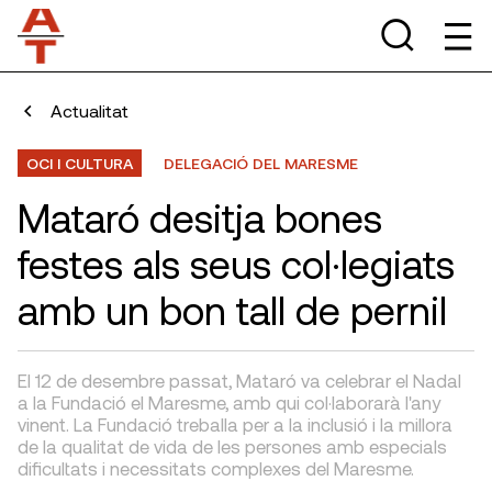
Actualitat
OCI I CULTURA
DELEGACIÓ DEL MARESME
Mataró desitja bones
festes als seus col·legiats
amb un bon tall de pernil
El 12 de desembre passat, Mataró va celebrar el Nadal
a la Fundació el Maresme, amb qui col·laborarà l'any
vinent. La Fundació treballa per a la inclusió i la millora
de la qualitat de vida de les persones amb especials
dificultats i necessitats complexes del Maresme.