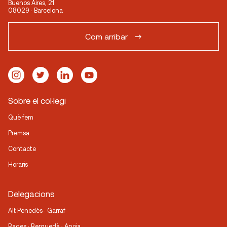
Buenos Aires, 21
08029 · Barcelona
Com arribar
Sobre el col·legi
Què fem
Premsa
Contacte
Horaris
Delegacions
Alt Penedès · Garraf
Bages · Berguedà · Anoia