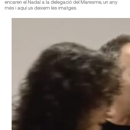
encaren el Nadal a la delegació del Maresme, un any
més i aquí us deixem les imatges.