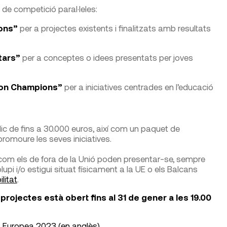
 de competició paral·leles:
ons”
per a projectes existents i finalitzats amb resultats
tars”
per a conceptes o idees presentats per joves
ion Champions”
per a iniciatives centrades en l’educació
lic de fins a 30.000 euros, així com un paquet de
romoure les seves iniciatives.
 com els de fora de la Unió poden presentar-se, sempre
pi i/o estigui situat físicament a la UE o els Balcans
litat
.
projectes està obert fins al 31 de gener a les 19.00
 Europea 2023 (en anglès).