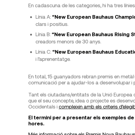
En cadascuna de les categories, hi ha tres línies
Línia A:
“New European Bauhaus Champi
clars i positius.
Línia B:
“New European Bauhaus Rising S
creadors menors de 30 anys.
Línia C:
“New European Bauhaus Educat
i l’aprenentatge.
En total, 15 guanyadors rebran premis en metàl·
comunicació per a ajudar-los a desenvolupar i p
Tant els ciutadans/entitats de la Unió Europea
que el seu concepte, idea o projecte es desenvolu
Occidentals i
compleixin amb els criteris d’elegibi
El termini per a presentar els exemples de 
hores.
Més informació sobre els Premis Nova Bauhaus