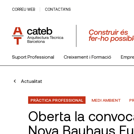
CORREU WEB
CONTACTA’NS
Suport Professional
Creixement i Formació
Empr
El Col·legi
Actualitat
PRÀCTICA PROFESSIONAL
MEDI AMBIENT
P
Oberta la convoc
Nova Bauhaus Eu