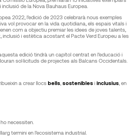
ca i inclusió de la Nova Bauhaus Europea.
opea 2022, l’edició de 2023 celebrarà nous exemples
va vol provocar en la vida quotidiana, els espais vitals i
enen com a objectiu premiar les idees de joves talents,
t, inclusió i estètica acostant el Pacte Verd Europeu a les
aquesta edició tindrà un capítol centrat en l’educació i
louran sol·licituds de projectes als Balcans Occidentals.
ibueixin a crear llocs
bells
,
sostenibles
i
inclusius
, en
s ho necessiten.
larg termini en l’ecosistema industrial.