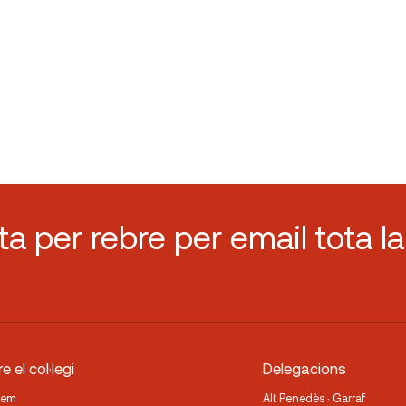
sta per rebre per email tota la
e el col·legi
Delegacions
fem
Alt Penedès · Garraf