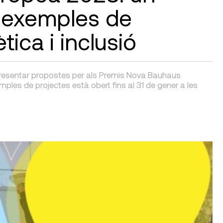
 exemples de
ètica i inclusió
 presentar propostes per als Premis Nova Bauhaus
mples de projectes està obert fins al 31 de gener a les