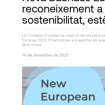
reconeixement a
sostenibilitat, est
La Comissió Europea ha obert el termini per a
Europea 2023. El termini per a presentar els exe
19.00 hores.
14 de desembre de 2022