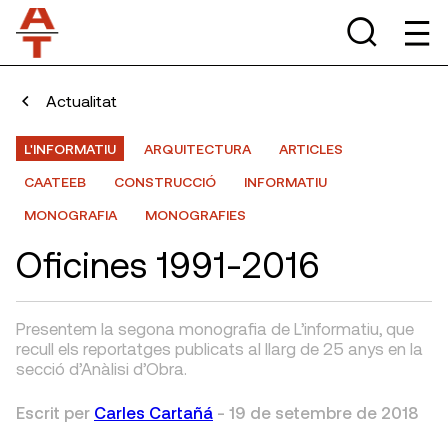
Actualitat
L'INFORMATIU
ARQUITECTURA
ARTICLES
CAATEEB
CONSTRUCCIÓ
INFORMATIU
MONOGRAFIA
MONOGRAFIES
Oficines 1991-2016
Presentem la segona monografia de L’informatiu, que
recull els reportatges publicats al llarg de 25 anys en la
secció d’Anàlisi d’Obra.
Escrit per
Carles Cartañá
-
19 de setembre de 2018