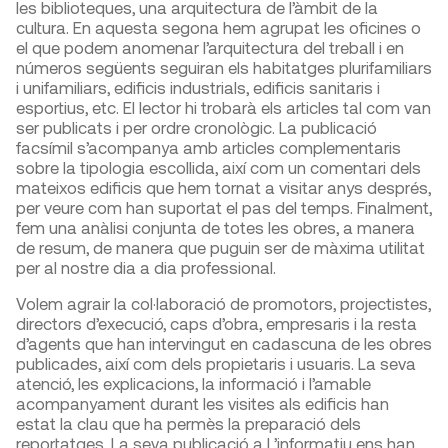
les biblioteques, una arquitectura de l’àmbit de la
cultura. En aquesta segona hem agrupat les oficines o
el que podem anomenar l’arquitectura del treball i en
números següents seguiran els habitatges plurifamiliars
i unifamiliars, edificis industrials, edificis sanitaris i
esportius, etc. El lector hi trobarà els articles tal com van
ser publicats i per ordre cronològic. La publicació
facsímil s’acompanya amb articles complementaris
sobre la tipologia escollida, així com un comentari dels
mateixos edificis que hem tornat a visitar anys després,
per veure com han suportat el pas del temps. Finalment,
fem una anàlisi conjunta de totes les obres, a manera
de resum, de manera que puguin ser de màxima utilitat
per al nostre dia a dia professional.
Volem agrair la col·laboració de promotors, projectistes,
directors d’execució, caps d’obra, empresaris i la resta
d’agents que han intervingut en cadascuna de les obres
publicades, així com dels propietaris i usuaris. La seva
atenció, les explicacions, la informació i l’amable
acompanyament durant les visites als edificis han
estat la clau que ha permès la preparació dels
reportatges. La seva publicació a L’informatiu ens han