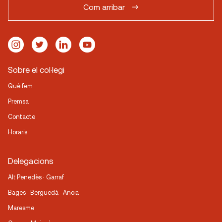
Com arribar
Sobre el col·legi
Què fem
Premsa
Contacte
Horaris
Delegacions
Alt Penedès · Garraf
Bages · Berguedà · Anoia
Maresme