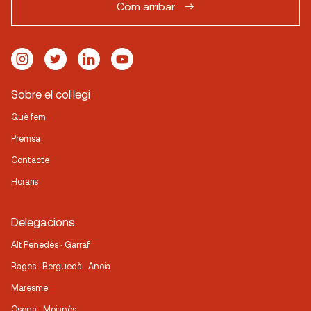
Com arribar
Sobre el col·legi
Què fem
Premsa
Contacte
Horaris
Delegacions
Alt Penedès · Garraf
Bages · Berguedà · Anoia
Maresme
Osona · Moianès