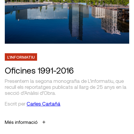
L'INFORMATIU
Oficines 1991-2016
Presentem la segona monografia de L’informatiu, que
recull els reportatges publicats al llarg de 25 anys en la
secció d’Anàlisi d’Obra.
Escrit
per
Carles Cartañá
Més informació