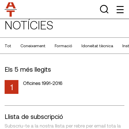
NOTÍCIES
Tot
Coneixement
Formació
Idoneïtat tècnica
Ins
Els 5 més llegits
Oficines 1991-2016
1
Llista de subscripció
Subscriu-te a la nostra llista per rebre per email tota la