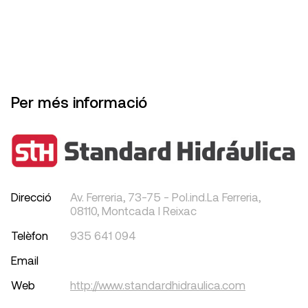
Per més informació
Direcció
Av. Ferreria, 73-75 - Pol.ind.La Ferreria,
08110, Montcada I Reixac
Telèfon
935 641 094
Email
Web
http://www.standardhidraulica.com