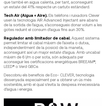
que també en aigua calenta, per tant, aconseguint
un estalvi del 41% respecte un cartutx estàndard.
Tech Air (Aigua + Aire).
Els telèfons i ruixadors Clever
usen la tecnologia AIR Advanced. Injectant aire abans
de la sortida de l’aigua, s’aconsegueix donar volum a les
gotes reduint el consum d’aigua fins aun 30%.
Regulador amb limitador de cabal.
Aquest sistema
permet limitar el cabal màxim de l’aixeta o dutxa,
independentment de la posició de la maneta,
aconseguint així un major estalvi d’aigua. Amb uncabal
màxim de 6 l/m o per sota, són adequats per
aconseguir les certificacions energètiques BREEAM®,
LEED® o Verd GBCe.
Descobriu els beneficis de Eco- CLEVER, tecnologia
dissenyada especialment per a obtenir un ús més
sostenible, amb el qual s’evita la despesa innecessària
d’aigua i energia.