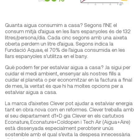
Quanta aigua consumim a casa? Segons l’INE el
consum mitjà d’aigua en les llars espanyoles és de 132
litres/persona/dia. Cada cinc segons amb una aixeta
oberta perdem un litre d’aigua. Segons indica la
Fundació Aquae, el 70% de l’aigua consumida en les
llars espanyoles s’utilitza en el bany.
Què podem fer per estalviar aigua a casa? Ja sigui per
cuidar el medi ambient, ensenyar als nostres fills a
cuidar el planeta o per economitzar en la factura a final
de mes, la veritat és que hi ha moltes opcions per a
estalviar aigua a casa.
La marca d’aixetes Clever pot ajudar a estalviar energia
tant en obra nova com en reformes. Clever treballa amb
el seu departament d’I+D gia Clever en els cartutxos
Econature, Econature+Coldopen i Tech Air (Aigua+Aire)
està dissenyada especialment perobtenir unús
sostenible amb el qual s’evita la despesa innecessària