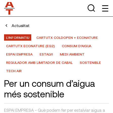
Actualitat
L'INFORMATIU
CARTUTX COLDOPEN + ECONATURE
CARTUTX ECONATURE (EG2)
CONSUM D’AIGUA
ESPAI EMPRESA
ESTALVI
MEDI AMBIENT
REGULADOR AMB LIMITADOR DE CABAL
SOSTENIBLE
TECH AIR
Per un consum d’aigua
més sostenible
ESPAI EMPRESA - Què podem fer per estalviar aigua a