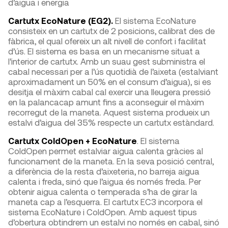
d’aigua i energia
Cartutx EcoNature (EG2).
El sistema EcoNature
consisteix en un cartutx de 2 posicions, calibrat des de
fàbrica, el qual ofereix un alt nivell de confort i facilitat
d’ús. El sistema es basa en un mecanisme situat a
l’interior de cartutx. Amb un suau gest subministra el
cabal necessari per a l’ús quotidià de l’aixeta (estalviant
aproximadament un 50% en el consum d’aigua), si es
desitja el màxim cabal cal exercir una lleugera pressió
en la palancacap amunt fins a aconseguir el màxim
recorregut de la maneta. Aquest sistema produeix un
estalvi d’aigua del 35% respecte un cartutx estàndard.
Cartutx ColdOpen + EcoNature
. El sistema
ColdOpen permet estalviar aigua calenta gràcies al
funcionament de la maneta. En la seva posició central,
a diferència de la resta d’aixeteria, no barreja aigua
calenta i freda, sinó que l’aigua és només freda. Per
obtenir aigua calenta o temperada s’ha de girar la
maneta cap a l’esquerra. El cartutx EC3 incorpora el
sistema EcoNature i ColdOpen. Amb aquest tipus
d’obertura obtindrem un estalvi no només en cabal, sinó