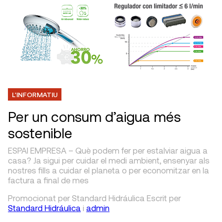
L'INFORMATIU
Per un consum d’aigua més
sostenible
ESPAI EMPRESA – Què podem fer per estalviar aigua a
casa? Ja sigui per cuidar el medi ambient, ensenyar als
nostres fills a cuidar el planeta o per economitzar en la
factura a final de mes
Promocionat per Standard Hidráulica
Escrit
per
Standard Hidráulica
i
admin