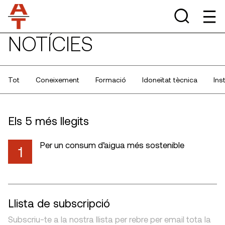
NOTÍCIES
Tot
Coneixement
Formació
Idoneïtat tècnica
Ins
Els 5 més llegits
Per un consum d’aigua més sostenible
1
Llista de subscripció
Subscriu-te a la nostra llista per rebre per email tota la