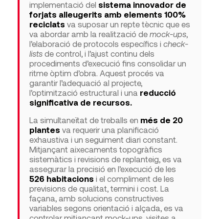
implementació del
sistema innovador de
forjats alleugerits amb elements 100%
reciclats
va suposar un repte tècnic que es
va abordar amb la realització de
mock-ups
,
l’elaboració de protocols específics i
check-
lists
de control, i l’ajust continu dels
procediments d’execució fins consolidar un
ritme òptim d’obra. Aquest procés va
garantir l’adequació al projecte,
l’optimització estructural i una
reducció
significativa de recursos.
La simultaneïtat de treballs en
més de 20
plantes
va requerir una planificació
exhaustiva i un seguiment diari constant.
Mitjançant aixecaments topogràfics
sistemàtics i revisions de replanteig, es va
assegurar la precisió en l’execució de les
526 habitacions
i el compliment de les
previsions de qualitat, termini i cost. La
façana, amb solucions constructives
variables segons orientació i alçada, es va
controlar mitjançant mock-ups, visites a