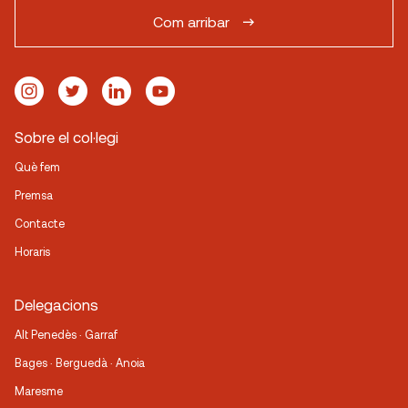
Com arribar
Sobre el col·legi
Què fem
Premsa
Contacte
Horaris
Delegacions
Alt Penedès · Garraf
Bages · Berguedà · Anoia
Maresme