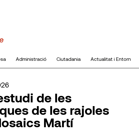
esa
Administració
Ciutadania
Actualitat i Entorn
026
estudi de les
ques de les rajoles
osaics Martí