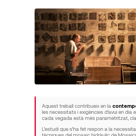
Aquest treball contribueix en la
contempo
les necessitats i exigències d’avui en dia e
cada vegada està més parametritzat, class
L’estudi que s’ha fet respon a la necessi
tècniques del mosaic hidràulic de Mosaic