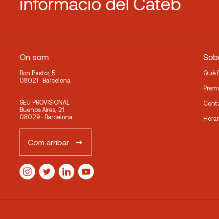
informació del Cateb
On som
Sobr
Bon Pastor, 5
Què 
08021 · Barcelona
Prem
SEU PROVISIONAL
Cont
Buenos Aires, 21
08029 · Barcelona
Horar
Com arribar