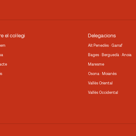
e el col·legi
Delegacions
fem
Alt Penedès · Garraf
sa
Bages · Berguedà · Anoia
acte
Maresme
is
Osona · Moianès
Vallès Oriental
Vallès Occidental