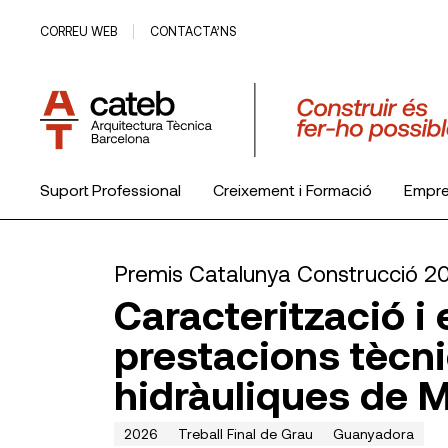
CORREU WEB
CONTACTA’NS
Suport Professional
Creixement i Formació
Empr
El Col·legi
Premis Catalunya Construcció 2
Caracterització i 
prestacions tècni
hidràuliques de M
2026
Treball Final de Grau
Guanyadora