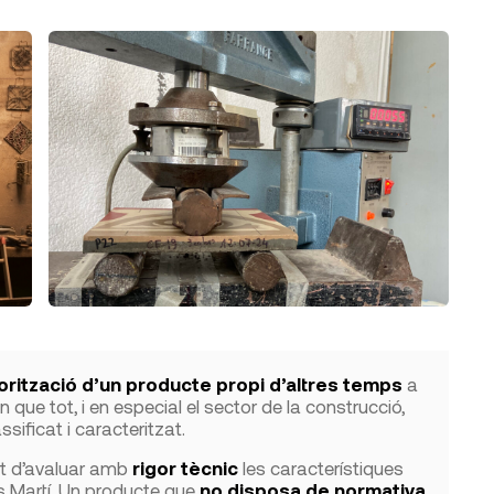
rització d’un producte propi d’altres temps
a
n que tot, i en especial el sector de la construcció,
ificat i caracteritzat.
tat d’avaluar amb
rigor tècnic
les característiques
s Martí. Un producte que
no disposa de normativa