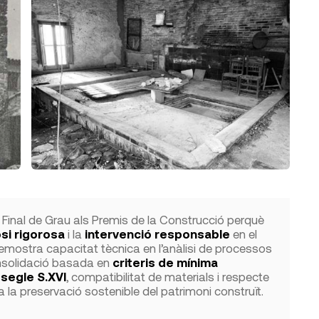
 Final de Grau als Premis de la Construcció perquè
si rigorosa
i la
intervenció responsable
en el
 demostra capacitat tècnica en l’anàlisi de processos
onsolidació basada en
criteris de mínima
 segle S.XVI
, compatibilitat de materials i respecte
 a la preservació sostenible del patrimoni construït.