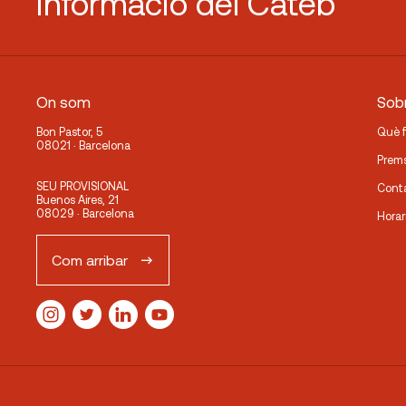
informació del Cateb
On som
Sobr
Bon Pastor, 5
Què 
08021 · Barcelona
Prem
SEU PROVISIONAL
Cont
Buenos Aires, 21
08029 · Barcelona
Horar
Com arribar