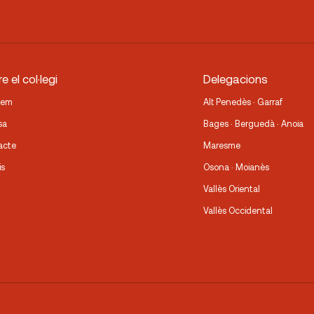
e el col·legi
Delegacions
fem
Alt Penedès · Garraf
sa
Bages · Berguedà · Anoia
acte
Maresme
is
Osona · Moianès
Vallès Oriental
Vallès Occidental