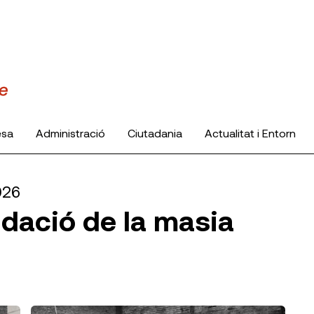
esa
Administració
Ciutadania
Actualitat i Entorn
026
idació de la masia