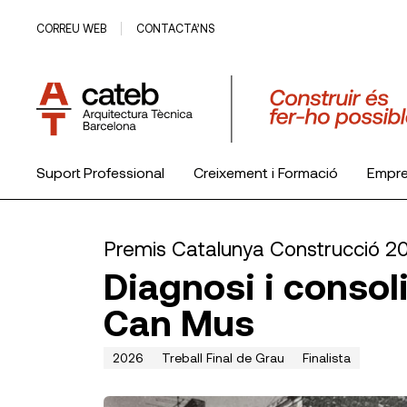
CORREU WEB
CONTACTA’NS
Suport Professional
Creixement i Formació
Empr
El Col·legi
Premis Catalunya Construcció 2
Diagnosi i consol
Can Mus
2026
Treball Final de Grau
Finalista