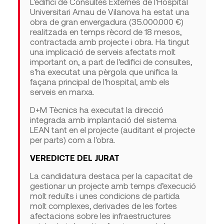
L'edifici de Consultes Externes de l'Hospital
Universitari Arnau de Vilanova ha estat una
obra de gran envergadura (35.000.000 €)
realitzada en temps rècord de 18 mesos,
contractada amb projecte i obra. Ha tingut
una implicació de serveis afectats molt
important on, a part de l'edifici de consultes,
s'ha executat una pèrgola que unifica la
façana principal de l'hospital, amb els
serveis en marxa.
D+M Tècnics ha executat la direcció
integrada amb implantació del sistema
LEAN tant en el projecte (auditant el projecte
per parts) com a l'obra.
VEREDICTE DEL JURAT
La candidatura destaca per la capacitat de
gestionar un projecte amb
temps d’execució
molt reduïts i une
s condicions de partida
molt complexes
, derivades de les fortes
afectacions sobre les infraestructures