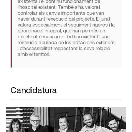
existents i el
continu
funcionament de
l’hospital
existent
.
També s’ha valorat
controlar els canvis importants que van
haver durant l’execució del projecte.
El jurat
valora especialment el seguiment rigorós i la
coordinació integral, que han permès un
excel·lent encaix amb l’edifici existent i una
resolució acurada de
les dotacions
exterior
s
i d’accessibilitat respectant
la seva relació
amb el territori
.
Candidatura