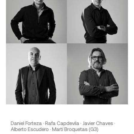
Daniel Forteza · Rafa Capdevila · Javier Chaves ·
Alberto Escudero · Martí Broquetas (G3)