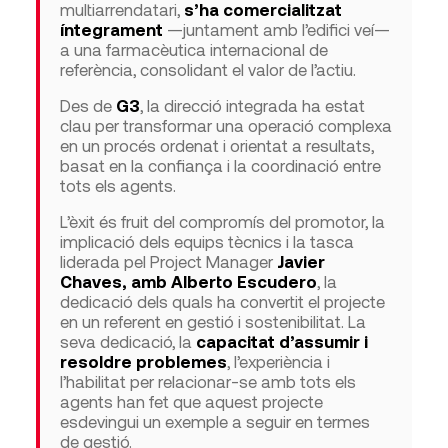
multiarrendatari,
s’ha comercialitzat
íntegrament
—juntament amb l’edifici veí—
a una farmacèutica internacional de
referència, consolidant el valor de l’actiu.
Des de
G3
, la direcció integrada ha estat
clau per transformar una operació complexa
en un procés ordenat i orientat a resultats,
basat en la confiança i la coordinació entre
tots els agents.
L’èxit és fruit del compromís del promotor, la
implicació dels equips tècnics i la tasca
liderada pel Project Manager
Javier
Chaves, amb Alberto Escudero
, la
dedicació dels quals ha convertit el projecte
en un referent en gestió i sostenibilitat. La
seva dedicació, la
capacitat d’assumir i
resoldre problemes
, l’experiència i
l’habilitat per relacionar-se amb tots els
agents han fet que aquest projecte
esdevingui un exemple a seguir en termes
de gestió.