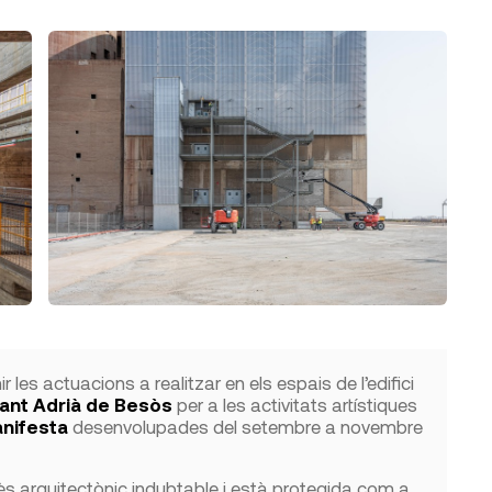
r les actuacions a realitzar en els espais de l’edifici
ant Adrià de Besòs
per a les activitats artístiques
anifesta
desenvolupades del setembre a novembre
rès arquitectònic indubtable i està protegida com a