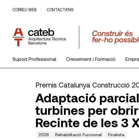
CORREU WEB
CONTACTA’NS
Suport Professional
Creixement i Formació
Empr
El Col·legi
Premis Catalunya Construcció 2
Adaptació parcial
turbines per obrir
Recinte de les 3
2026
Rehabilitació Funcional
Finalista