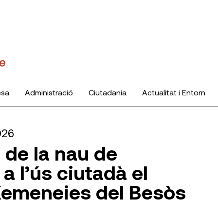
esa
Administració
Ciutadania
Actualitat i Entorn
026
 de la nau de
 a l’ús ciutadà el
 Xemeneies del Besòs