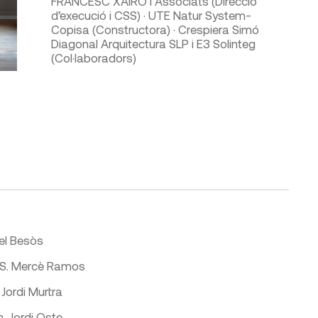
FRANCESC XAIRÓ i Associats (Direcció
d’execució i CSS) · UTE Natur System-
Copisa (Constructora) · Crespiera Simó
Diagonal Arquitectura SLP i E3 Solinteg
(Col·laboradors)
el Besòs
S. Mercè Ramos
Jordi Murtra
a. Jordi Oste