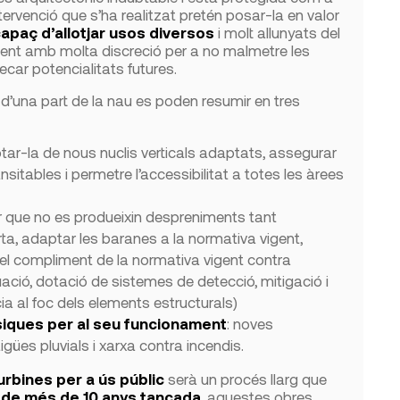
tervenció que s’ha realitzat pretén posar-la en valor
capaç d’allotjar usos diversos
i molt allunyats del
ment amb molta discreció per a no malmetre les
tecar potencialitats futures.
d’una part de la nau es poden resumir en tres
otar-la de nous nuclis verticals adaptats, assegurar
nsitables i permetre l’accessibilitat a totes les àrees
r que no es produeixin despreniments tant
a, adaptar les baranes a la normativa vigent,
e el compliment de la normativa vigent contra
uació, dotació de sistemes de detecció, mitigació i
ia al foc dels elements estructurals)
àsiques per al seu funcionament
: noves
ües pluvials i xarxa contra incendis.
urbines per a ús públic
serà un procés llarg que
s
de més de 10 anys tancada
, aquestes obres