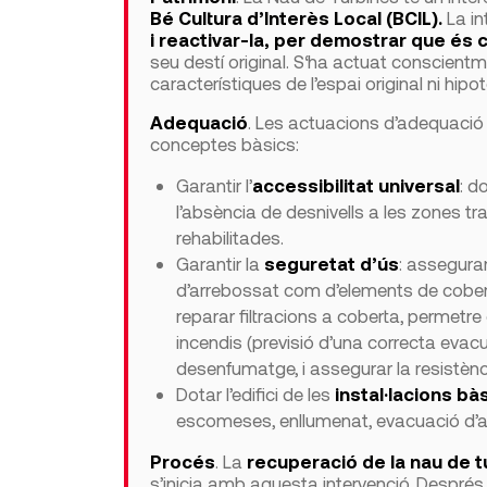
Bé Cultura d’Interès Local (BCIL).
La in
i reactivar-la, per demostrar que és 
seu destí original. S‘ha actuat conscient
característiques de l’espai original ni hipo
Adequació
. Les actuacions d’adequació 
conceptes bàsics:
Garantir l’
accessibilitat universal
: d
l’absència de desnivells a les zones tra
rehabilitades.
Garantir la
seguretat d’ús
: assegura
d’arrebossat com d’elements de cobert
reparar filtracions a coberta, permetr
incendis (previsió d’una correcta evac
desenfumatge, i assegurar la resistènc
Dotar l’edifici de les
instal·lacions b
escomeses, enllumenat, evacuació d’aig
Procés
. La
recuperació de la nau de t
s’inicia amb aquesta intervenció. Despré