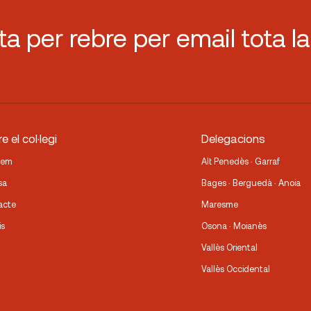
sta per rebre per email tota la
e el col·legi
Delegacions
fem
Alt Penedès · Garraf
sa
Bages · Berguedà · Anoia
acte
Maresme
is
Osona · Moianès
Vallès Oriental
Vallès Occidental