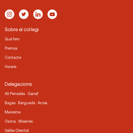
Sobre el col·legi
Què fem
Premsa
Contacte
Horaris
Delegacions
Alt Penedès · Garraf
Bages · Berguedà · Anoia
Maresme
Osona · Moianès
Vallès Oriental