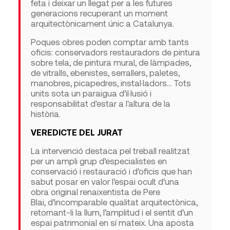
feta i deixar un llegat per a les futures
generacions recuperant un moment
arquitectònicament únic a Catalunya.
Poques obres poden comptar amb tants
oficis: conservadors restauradors de pintura
sobre tela, de pintura mural, de làmpades,
de vitralls, ebenistes, serrallers, paletes,
manobres, picapedres, instal·ladors... Tots
units sota un paraigua d’il·lusió i
responsabilitat d'estar a l'altura de la
història.
VEREDICTE DEL JURAT
La intervenció destaca
pel treball rea
litzat
per un ampli grup d’especialistes
en
conservació i restauració
i
d’
oficis que han
sabut p
osar en valor
l’
espai
ocult
d’una
obra
original renaixentista de Pere
Blai
,
d’incomparable
qualitat arquitectònica,
retornant-li la llum, l’amplitud i el sentit
d’un
espai patrimonial
en sí mateix
. Una aposta