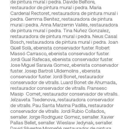
de pintura mural i pedra. Davide Belfiore,
restaurador de pintura mural i pedra. Maria
Cardenal Rectoret, restauradora de pintura mural i
pedra. Gemma Benitez, restauradora de pintura
mural i pedra. Anna Marzemin Vallés, restauradora
de pintura mural i pedra. Tina Nuñez Gonzalez,
restauradora de pintura mural i pedra. Neus Casal
Bosch, restauradora de pintura mural i pedra. Joan
Güell Solà, ebenista conservador fuster. Robert
Massó Carrasco, ebenista conservador fuster.
Jordi Gual Rafecas, ebenista conservador fuster.
Jose Miguel Saravia Gomez, ebenista conservador
fuster. Josep Bartroli Ulldemolins , ebenista
conservador fuster. Jordi Bonet, restaurador
conservador de vitralls. Luard Bonet de Ahumada,
restaurador conservador de vitralls. Fransesc
Masip Cornet, restaurador conservador de vitralls.
Jelzaveta Tsedenova, restauradora conservador
de vitralls. Pau Santa Marina Padilla, restaurador
conservador de vitralls. Jordi Rubio Collados,
serraller. Jorge Rodriguez Gomez, serraller. Xavier
Pallas Bellet, serraller. Wieslaw Jedynak, serraller.
David Silvestre Momeñé, restaurador de pintura