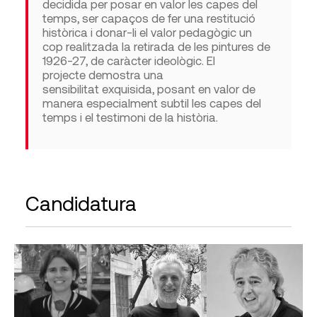
decidida per posar
en valor les capes del
temps
, ser capaços de fer una
restitució
històrica i d
onar-li el
valor pedagògic
un
cop
r
e
alitzada
la retirada de
les pintures de
1926-27, de caràcter ideològic
.
El
projecte
demostra una
sensibilitat
exquisida
, posant
en valor
de
manera especialment subtil
les capes del
temps i el testimoni de la història
.
Candidatura