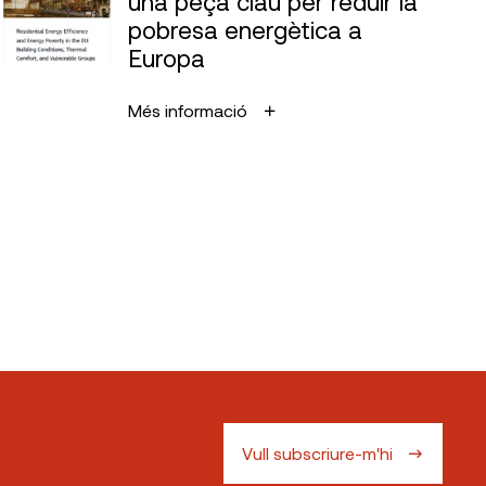
una peça clau per reduir la
pobresa energètica a
Europa
Més informació
Vull subscriure-m'hi