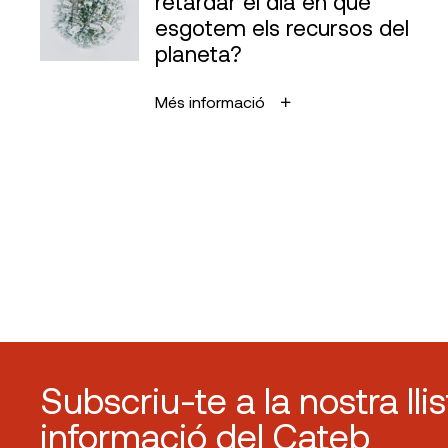
retardar el dia en què
esgotem els recursos del
planeta?
Més informació
Subscriu-te a la nostra lli
informació del Cateb