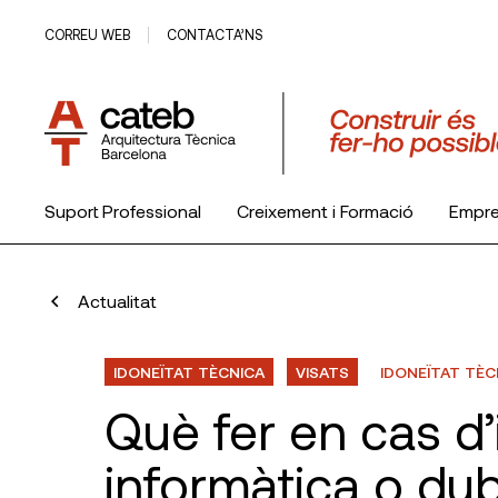
CORREU WEB
CONTACTA’NS
Suport Professional
Creixement i Formació
Empr
El Col·legi
Actualitat
IDONEÏTAT TÈCNICA
VISATS
IDONEÏTAT TÈC
Què fer en cas d’
informàtica o dub