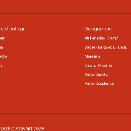
e el col·legi
Delegacions
fem
Alt Penedès · Garraf
sa
Bages · Berguedà · Anoia
acte
Maresme
is
Osona · Moianès
Vallès Oriental
Vallès Occidental
·LEGI DISTINGIT AMB