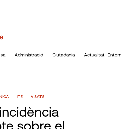
esa
Administració
Ciutadania
Actualitat i Entorn
NICA
ITE
VISATS
incidència
te sobre el