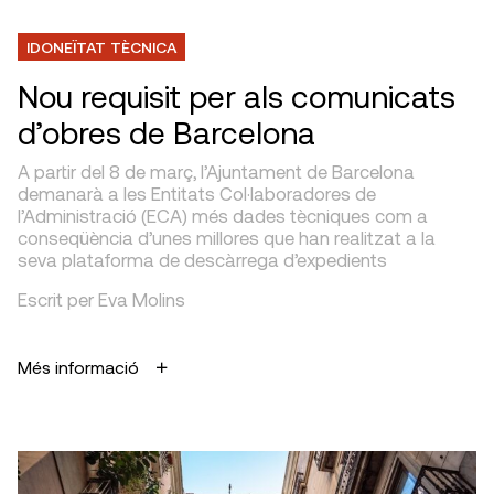
IDONEÏTAT TÈCNICA
Nou requisit per als comunicats
d’obres de Barcelona
A partir del 8 de març, l’Ajuntament de Barcelona
demanarà a les Entitats Col·laboradores de
l’Administració (ECA) més dades tècniques com a
conseqüència d’unes millores que han realitzat a la
seva plataforma de descàrrega d’expedients
Escrit per Eva Molins
Més informació