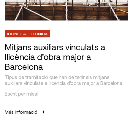
IDONEÏTAT TÈCNICA
Mitjans auxiliars vinculats a
llicència d’obra major a
Barcelona
Tipus de tramitació que han de tenir els mitjans
auxiliars vinculats a llicència d’obra major a Barcelona
Escrit per mleal
Més informació