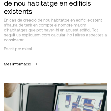
de nou habitatge en edificis
existents
En cas de creació de nou habitatge en edifici existent
s’haurà de tenir en compte el nombre màxim
d’habitatges que pot haver-hi en aquest edifici. Tot
seguit us expliquem com calcular-ho i altres aspectes a
considerar:
Escrit per mleal
Més informació