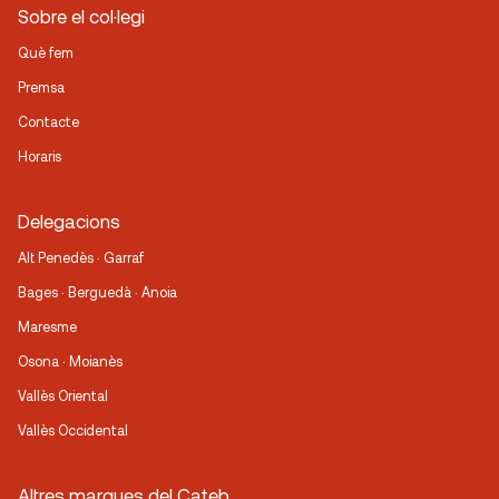
Sobre el col·legi
Què fem
Premsa
Contacte
Horaris
Delegacions
Alt Penedès · Garraf
Bages · Berguedà · Anoia
Maresme
Osona · Moianès
Vallès Oriental
Vallès Occidental
Altres marques del Cateb