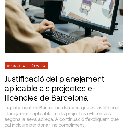
IDONEÏTAT TÈCNICA
Justificació del planejament
aplicable als projectes e-
llicències de Barcelona
L’ajuntament de Barcelona demana que es justifiqui el
planejament aplicable en els projectes e-llicències
segons la seva adreça. A continuació t’expliquem què
cal incloure per donar-ne compliment