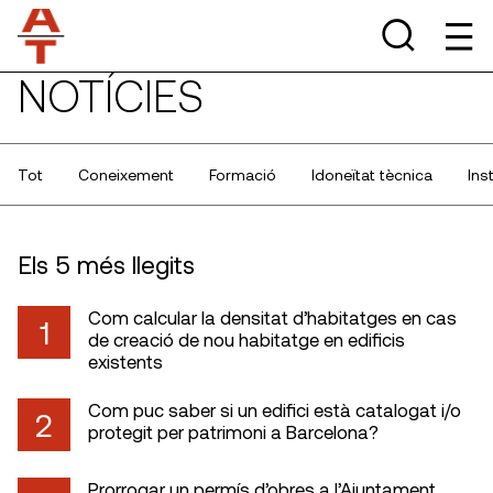
NOTÍCIES
Tot
Coneixement
Formació
Idoneïtat tècnica
Ins
Els 5 més llegits
Com calcular la densitat d’habitatges en cas
1
de creació de nou habitatge en edificis
existents
Com puc saber si un edifici està catalogat i/o
2
protegit per patrimoni a Barcelona?
Prorrogar un permís d’obres a l’Ajuntament