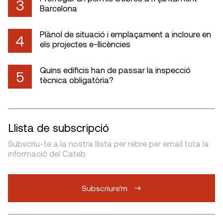
3
Barcelona
Plànol de situació i emplaçament a incloure en
4
els projectes e-llicències
Quins edificis han de passar la inspecció
5
tècnica obligatòria?
Llista de subscripció
Subscriu-te a la nostra llista per rebre per email tota la
informació del Cateb
Subscriure'm