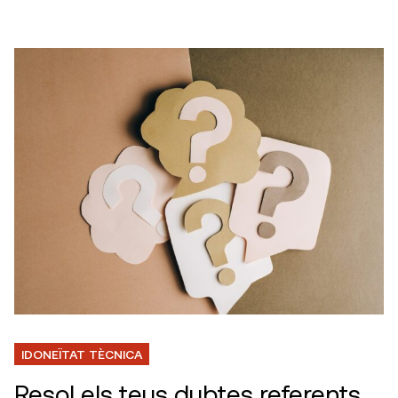
IDONEÏTAT TÈCNICA
Resol els teus dubtes referents