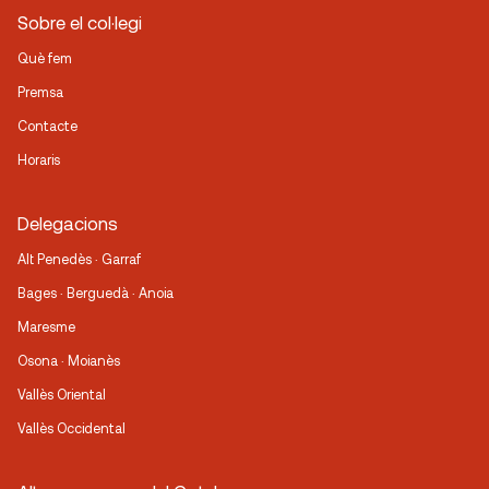
Sobre el col·legi
Què fem
Premsa
Contacte
Horaris
Delegacions
Alt Penedès · Garraf
Bages · Berguedà · Anoia
Maresme
Osona · Moianès
Vallès Oriental
Vallès Occidental