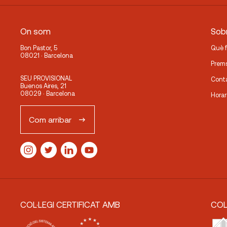
On som
Sobr
Bon Pastor, 5
Què 
08021 · Barcelona
Prem
SEU PROVISIONAL
Cont
Buenos Aires, 21
08029 · Barcelona
Horar
Com arribar
COL·LEGI CERTIFICAT AMB
COL