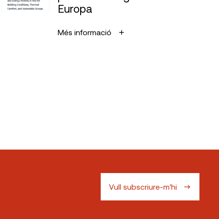
Europa
Més informació
Vull subscriure-m'hi