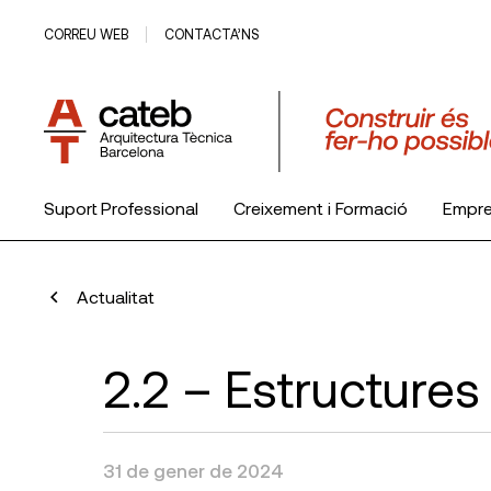
CORREU WEB
CONTACTA’NS
Suport Professional
Creixement i Formació
Empr
El Col·legi
Actualitat
2.2 – Estructures
31 de gener de 2024