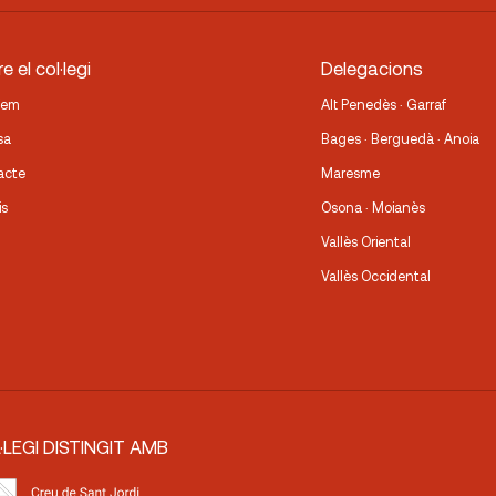
e el col·legi
Delegacions
fem
Alt Penedès · Garraf
sa
Bages · Berguedà · Anoia
acte
Maresme
is
Osona · Moianès
Vallès Oriental
Vallès Occidental
·LEGI DISTINGIT AMB