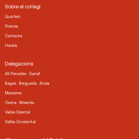
Sobre el col·legi
Què fem
Premsa
Contacte
Horaris
Delegacions
Alt Penedès · Garraf
Bages · Berguedà · Anoia
Maresme
Osona · Moianès
Vallès Oriental
Vallès Occidental