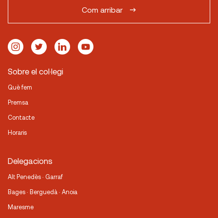
Com arribar
Sobre el col·legi
Què fem
Premsa
Contacte
Horaris
Delegacions
Alt Penedès · Garraf
Bages · Berguedà · Anoia
Maresme