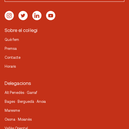
Sobre el col·legi
Què fem
Premsa
Contacte
Horaris
Delegacions
Alt Penedès · Garraf
Bages · Berguedà · Anoia
Maresme
Osona · Moianès
Vallès Oriental