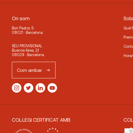
On som
Sobr
Bon Pastor, 5
Què 
08021 · Barcelona
Prem
SEU PROVISIONAL
Cont
Buenos Aires, 21
08029 · Barcelona
Horar
Com arribar
COL·LEGI CERTIFICAT AMB
COL