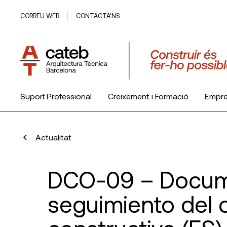
CORREU WEB
CONTACTA’NS
Suport Professional
Creixement i Formació
Empr
El Col·legi
Actualitat
DCO-09 – Docum
seguimiento del 