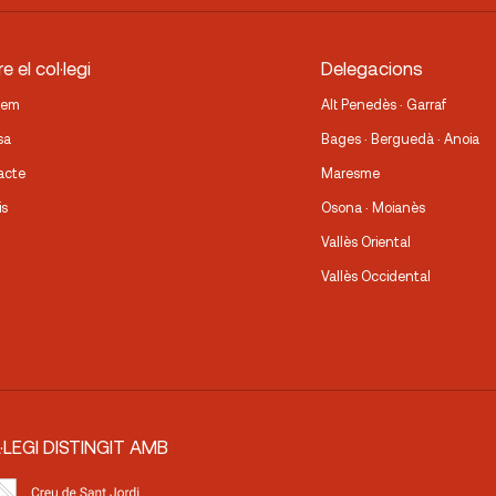
e el col·legi
Delegacions
fem
Alt Penedès · Garraf
sa
Bages · Berguedà · Anoia
acte
Maresme
is
Osona · Moianès
Vallès Oriental
Vallès Occidental
·LEGI DISTINGIT AMB