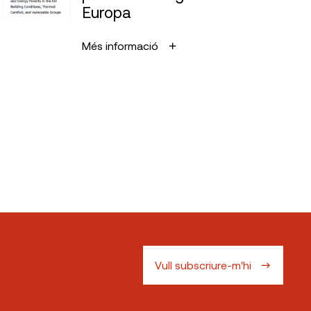
Europa
Més informació
Vull subscriure-m'hi