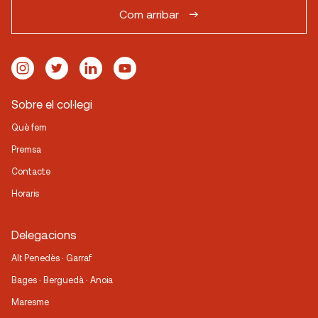
Com arribar
Sobre el col·legi
Què fem
Premsa
Contacte
Horaris
Delegacions
Alt Penedès · Garraf
Bages · Berguedà · Anoia
Maresme