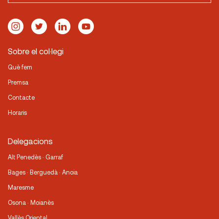
Sobre el col·legi
Què fem
Premsa
Contacte
Horaris
Delegacions
Alt Penedès · Garraf
Bages · Berguedà · Anoia
Maresme
Osona · Moianès
Vallès Oriental