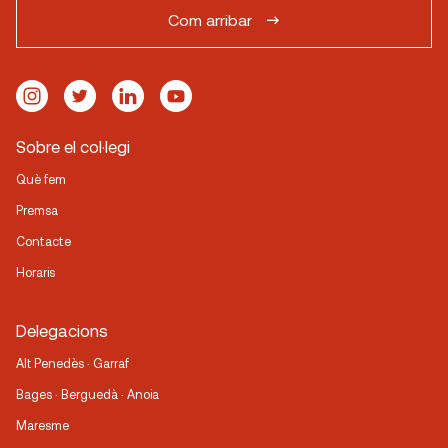
Com arribar
Sobre el col·legi
Què fem
Premsa
Contacte
Horaris
Delegacions
Alt Penedès · Garraf
Bages · Berguedà · Anoia
Maresme