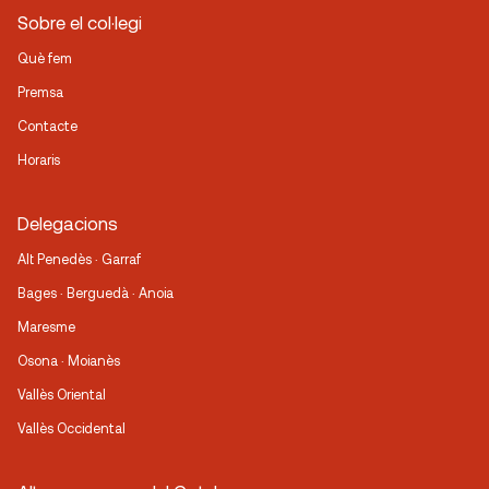
Sobre el col·legi
Què fem
Premsa
Contacte
Horaris
Delegacions
Alt Penedès · Garraf
Bages · Berguedà · Anoia
Maresme
Osona · Moianès
Vallès Oriental
Vallès Occidental