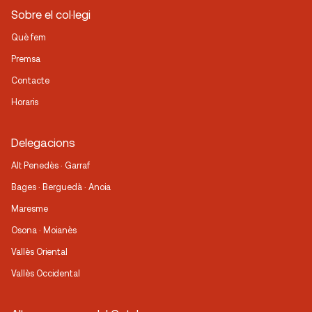
Sobre el col·legi
Què fem
Premsa
Contacte
Horaris
Delegacions
Alt Penedès · Garraf
Bages · Berguedà · Anoia
Maresme
Osona · Moianès
Vallès Oriental
Vallès Occidental