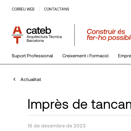
CORREU WEB
CONTACTA’NS
Suport Professional
Creixement i Formació
Empr
El Col·legi
Actualitat
Imprès de tancam
18 de desembre de 2023