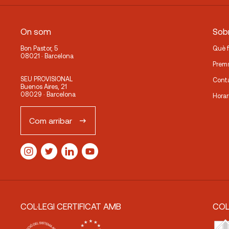
On som
Sobr
Bon Pastor, 5
Què 
08021 · Barcelona
Prem
SEU PROVISIONAL
Cont
Buenos Aires, 21
08029 · Barcelona
Horar
Com arribar
COL·LEGI CERTIFICAT AMB
COL