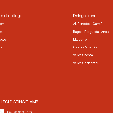
e el col·legi
Delegacions
fem
Alt Penedès · Garraf
sa
Bages · Berguedà · Anoia
acte
Maresme
is
Osona · Moianès
Vallès Oriental
Vallès Occidental
·LEGI DISTINGIT AMB