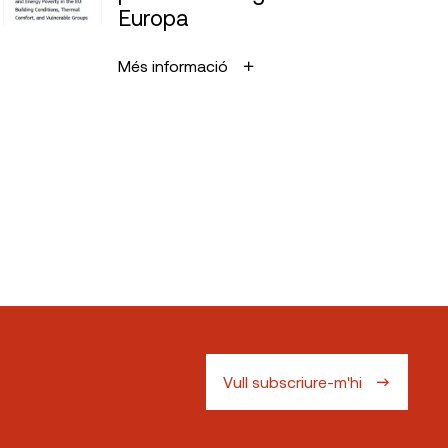
Europa
Més informació
Vull subscriure-m'hi