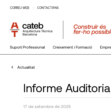
CORREU WEB
CONTACTA’NS
Suport Professional
Creixement i Formació
Empr
El Col·legi
Actualitat
Informe Auditori
17 de setembre de 2025