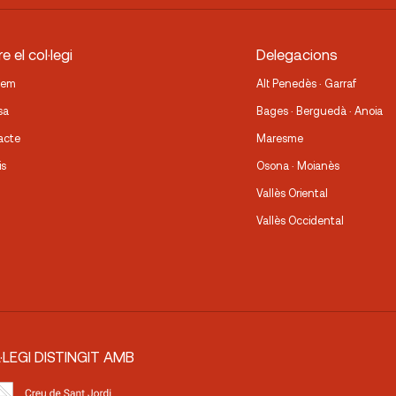
e el col·legi
Delegacions
fem
Alt Penedès · Garraf
sa
Bages · Berguedà · Anoia
acte
Maresme
is
Osona · Moianès
Vallès Oriental
Vallès Occidental
·LEGI DISTINGIT AMB