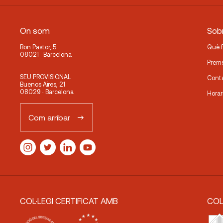
On som
Sobr
Bon Pastor, 5
Què 
08021 · Barcelona
Prem
SEU PROVISIONAL
Cont
Buenos Aires, 21
08029 · Barcelona
Horar
Com arribar
COL·LEGI CERTIFICAT AMB
COL