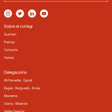
Sobre el col·legi
Què fem
Premsa
Contacte
Horaris
Delegacions
Alt Penedès · Garraf
Bages · Berguedà · Anoia
Maresme
Osona · Moianès
Vallès Oriental