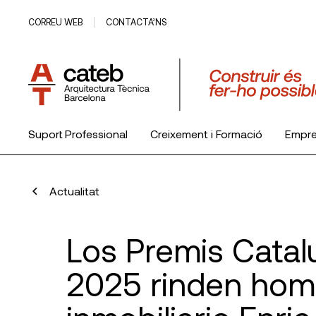
CORREU WEB
CONTACTA’NS
Suport Professional
Creixement i Formació
Empr
El Col·legi
Actualitat
Los Premis Catal
2025 rinden hom