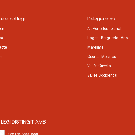
e el col·legi
Delegacions
fem
Alt Penedès · Garraf
sa
Bages · Berguedà · Anoia
acte
Maresme
is
Osona · Moianès
Vallès Oriental
Vallès Occidental
·LEGI DISTINGIT AMB