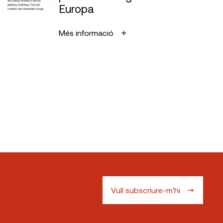
Europa
Més informació
Vull subscriure-m'hi