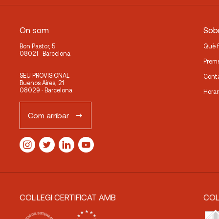
On som
Sobr
Bon Pastor, 5
Què 
08021 · Barcelona
Prem
SEU PROVISIONAL
Cont
Buenos Aires, 21
08029 · Barcelona
Horar
Com arribar
COL·LEGI CERTIFICAT AMB
COL